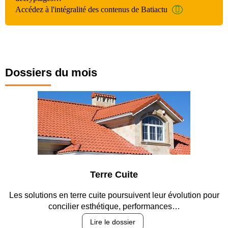
Accédez à l'intégralité des contenus de Batiactu
Dossiers du mois
 Cuite
Parking et 
poursuivent leur évolution pour
Entre circulation, sécurisation
que, performances…
revêtements et i
 dossier