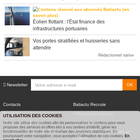
Éolien flottant : l'État finance des
infrastructures portuaires
Vos portes stratifiées et huisseries sans
attendre
Rédactionnel native
Newsletter
Contacts
Batiactu Recrute
Publicité
Informations légales
UTILISATION DES COOKIES
Abonnement Batiactu
Site annonceurs
Notre site utilise des cookies afin de personnaliser le contenu pour vous
proposer des services et offres liés à vos centres d'intérêt, gérer les
Voir les contenus+ de Batiactu
Politique de confidentialité et
fonctionnalités de notre site et réaliser des analyses statistiques. En
poursuivant votre navigation, vous acceptez l’utilisation de ces cookies.
En
cookies