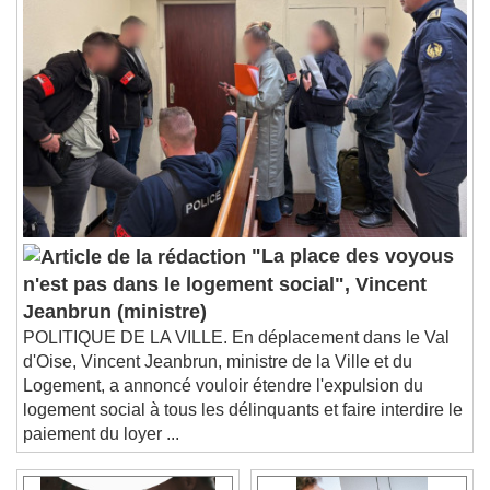
Playback Rate
Chapters
Chapters
Descriptions
descriptions off
, selected
Subtitles
subtitles settings
, opens subtitles
settings dialog
subtitles off
, selected
"La place des voyous
Audio Track
n'est pas dans le logement social", Vincent
Picture-in-Picture
Fullscreen
Jeanbrun (ministre)
This is a modal window.
POLITIQUE DE LA VILLE. En déplacement dans le Val
d'Oise, Vincent Jeanbrun, ministre de la Ville et du
Beginning of dialog window. Escape will cancel
Logement, a annoncé vouloir étendre l'expulsion du
and close the window.
logement social à tous les délinquants et faire interdire le
Text
paiement du loyer ...
Color
Opacity