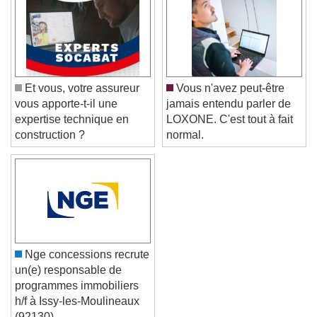
Text Background
Color
Opacity
Caption Area Background
Et vous, votre assureur
Vous n'avez peut-être
Color
Opacity
vous apporte-t-il une
jamais entendu parler de
Font Size
expertise technique en
LOXONE. C'est tout à fait
construction ?
normal.
Text Edge Style
Font Family
Nge concessions recrute
Reset
Done
un(e) responsable de
Close Modal Dialog
programmes immobiliers
End of dialog window.
h/f à Issy-les-Moulineaux
(92130)