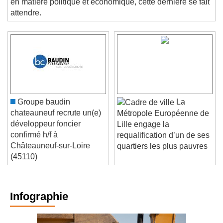
en matière politique et économique, cette dernière se fait
attendre.
Groupe baudin
La
chateauneuf recrute un(e)
Métropole Européenne de
développeur foncier
Lille engage la
confirmé h/f à
requalification d’un de ses
Châteauneuf-sur-Loire
quartiers les plus pauvres
(45110)
Infographie