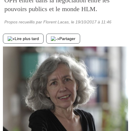
OPH entrer dans la négociation entre les
pouvoirs publics et le monde HLM.
Propos recueillis par Florent Lacas
, le
19/10/2017
à 11:46
Lire plus tard
Partager