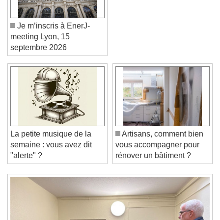
Je m’inscris à EnerJ-
meeting Lyon, 15
septembre 2026
Video Player is loading.
Play Video
Play
Skip Backward
Skip Forward
Unmute
La petite musique de la
Artisans, comment bien
Current Time
0:00
semaine : vous avez dit
vous accompagner pour
/
"alerte" ?
rénover un bâtiment ?
Duration
-:-
Loaded
:
0%
Stream Type
LIVE
Seek to live, currently behind live
LIVE
Remaining Time
-
0:00
1x