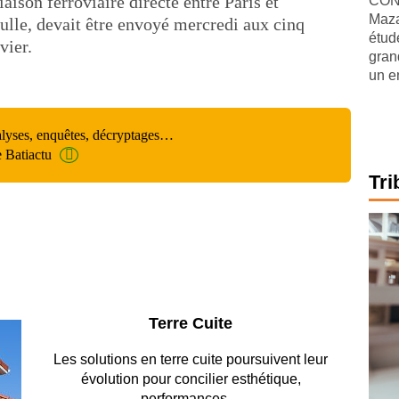
liaison ferroviaire directe entre Paris et
CONJ
Maza
ulle, devait être envoyé mercredi aux cinq
étude
vier.
gran
un e
alyses, enquêtes, décryptages…
e Batiactu
Tri
Parking et garages
Entre circulation, sécurisation des accès, durabilité
des revêtements et intégration…