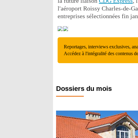
la future liaison
CDG Express
, 
l'aéroport Roissy Charles-de-Ga
entreprises sélectionnées fin jan
Reportages, interviews exclusives, an
Accédez à l'intégralité des contenus d
Dossiers du mois