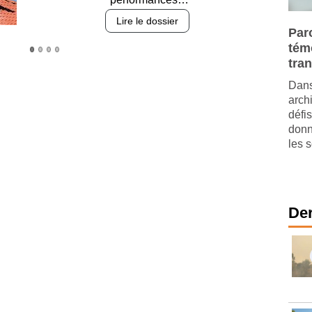
Lire le dossier
Paro
tém
tra
Dans
arch
défis
donn
les s
Der