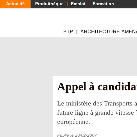
Aller
Actualité
Produithèque
Emploi
Formation
au
contenu
principal
BTP
ARCHITECTURE-AMÉN
Appel à candida
Le ministère des Transports a
future ligne à grande vitesse
européenne.
Publié le
28/02/2007