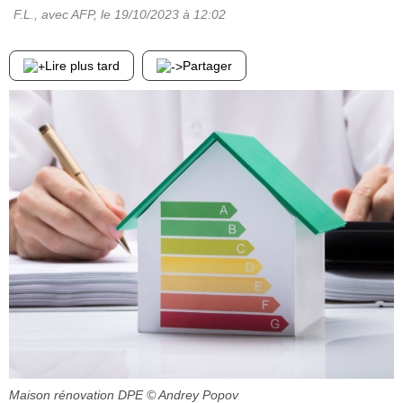
F.L., avec AFP
, le
19/10/2023
à 12:02
Lire plus tard
Partager
Maison rénovation DPE
© Andrey Popov