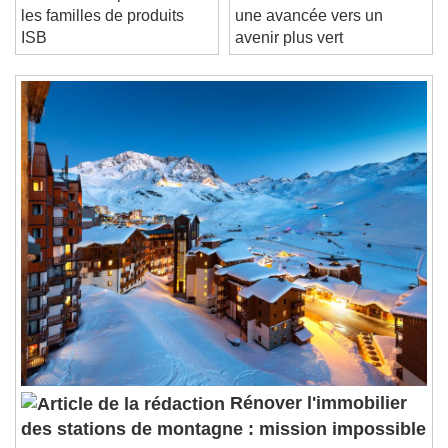
Une FDES pour toutes
Bornes de connexion :
/
les familles de produits
une avancée vers un
Duration
-:-
ISB
avenir plus vert
Loaded
:
0%
Stream Type
LIVE
Seek to live, currently behind live
LIVE
Remaining Time
-
0:00
1x
Playback Rate
Chapters
Chapters
Descriptions
descriptions off
, selected
Subtitles
subtitles settings
, opens subtitles
settings dialog
subtitles off
, selected
Audio Track
Rénover l'immobilier
des stations de montagne : mission impossible
Picture-in-Picture
Fullscreen