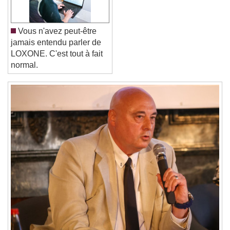
Font Family
Vous n'avez peut-être
Reset
Done
jamais entendu parler de
Close Modal Dialog
LOXONE. C'est tout à fait
End of dialog window.
normal.