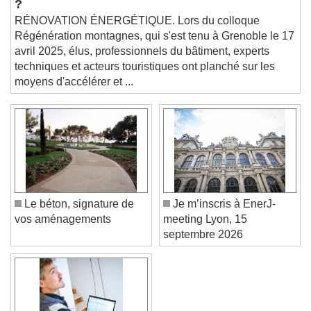
This is a modal window.
?
RÉNOVATION ÉNERGÉTIQUE. Lors du colloque
Beginning of dialog window. Escape will cancel
Régénération montagnes, qui s'est tenu à Grenoble le 17
and close the window.
avril 2025, élus, professionnels du bâtiment, experts
Text
techniques et acteurs touristiques ont planché sur les
moyens d'accélérer et ...
Color
Opacity
Text Background
Color
Opacity
Caption Area Background
Color
Opacity
Le béton, signature de
Je m’inscris à EnerJ-
Font Size
vos aménagements
meeting Lyon, 15
septembre 2026
Text Edge Style