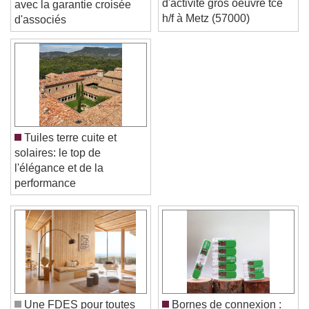
d'activité gros oeuvre tce
avec la garantie croisée
h/f à Metz (57000)
d'associés
Tuiles terre cuite et
solaires: le top de
l'élégance et de la
performance
Video Player is loading.
Play Video
Play
Skip Backward
Skip Forward
Unmute
Current Time
0:00