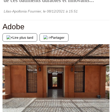
de ces bâtiments durables et innovants...
Lilas-Apollonia Fournier
, le
08/12/2021
à 15:51
Adobe
Lire plus tard
Partager