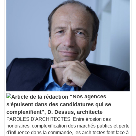
Stream Type
LIVE
Seek to live, currently behind live
LIVE
Remaining Time
-
0:00
1x
Playback Rate
Chapters
Chapters
Descriptions
descriptions off
, selected
Subtitles
subtitles settings
, opens subtitles
settings dialog
subtitles off
, selected
"Nos agences
Audio Track
s'épuisent dans des candidatures qui se
Picture-in-Picture
Fullscreen
complexifient", D. Dessus, architecte
This is a modal window.
PAROLES D'ARCHITECTES. Entre érosion des
honoraires, complexification des marchés publics et perte
Beginning of dialog window. Escape will cancel