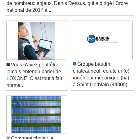
d'influence dans la commande, les architectes font face à
and close the window.
de nombreux enjeux. Denis Dessus, qui a dirigé l'Ordre
Text
national de 2017 à ...
Color
Opacity
Text Background
Color
Opacity
Caption Area Background
Groupe baudin
Vous n'avez peut-être
Color
Opacity
chateauneuf recrute un(e)
jamais entendu parler de
Font Size
ingénieur mécanique (h/f)
LOXONE. C'est tout à fait
à Saint-Herblain (44800)
normal.
Text Edge Style
Font Family