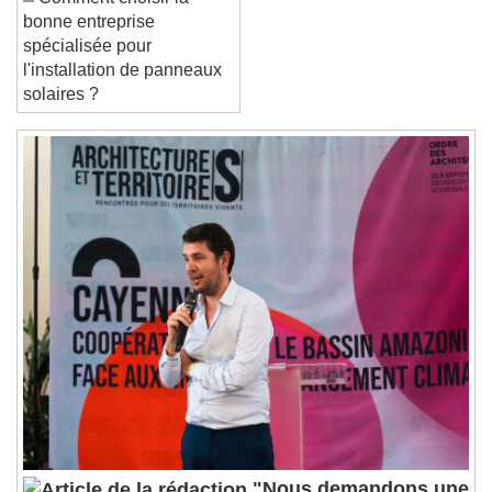
Comment choisir la
Reset
Done
bonne entreprise
Close Modal Dialog
spécialisée pour
End of dialog window.
l'installation de panneaux
solaires ?