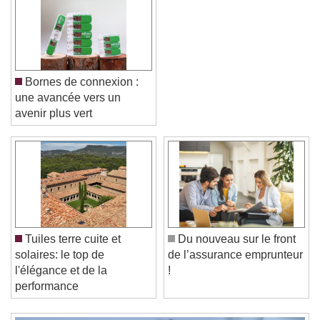
Bornes de connexion :
une avancée vers un
avenir plus vert
Video Player is loading.
Play Video
Play
Skip Backward
Skip Forward
Tuiles terre cuite et
Du nouveau sur le front
Unmute
solaires: le top de
de l’assurance emprunteur
Current Time
0:00
l'élégance et de la
!
/
performance
Duration
-:-
Loaded
:
0%