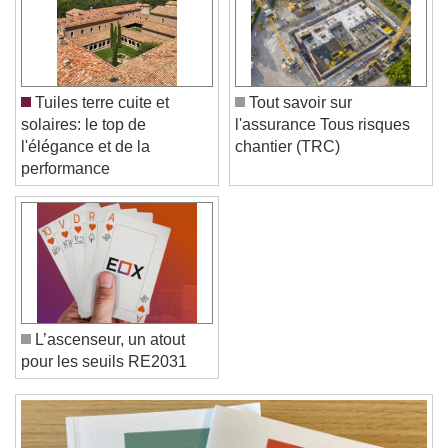
Color
Opacity
Caption Area Background
Color
Opacity
Tuiles terre cuite et
Tout savoir sur
Font Size
solaires: le top de
l'assurance Tous risques
l'élégance et de la
chantier (TRC)
performance
Text Edge Style
Font Family
Reset
Done
L’ascenseur, un atout
Close Modal Dialog
pour les seuils RE2031
End of dialog window.