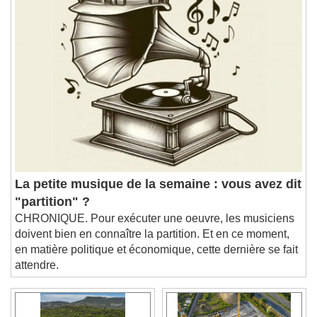
Chapters
Chapters
Descriptions
descriptions off
, selected
Subtitles
subtitles settings
, opens subtitles
settings dialog
subtitles off
, selected
Audio Track
Picture-in-Picture
Fullscreen
La petite musique de la semaine : vous avez dit
This is a modal window.
"partition" ?
Beginning of dialog window. Escape will cancel
CHRONIQUE. Pour exécuter une oeuvre, les musiciens
and close the window.
doivent bien en connaître la partition. Et en ce moment,
Text
en matière politique et économique, cette dernière se fait
attendre.
Color
Opacity
Text Background