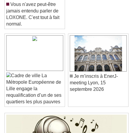
Vous n'avez peut-être
jamais entendu parler de
LOXONE. C'est tout à fait
normal.
Video Player is loading.
Play Video
Play
Skip Backward
Skip Forward
Unmute
Current Time
0:00
La
Je m’inscris à EnerJ-
/
Métropole Européenne de
meeting Lyon, 15
Duration
-:-
Lille engage la
septembre 2026
Loaded
:
0%
Stream Type
LIVE
requalification d’un de ses
Seek to live, currently behind live
LIVE
quartiers les plus pauvres
Remaining Time
-
0:00
1x
Playback Rate