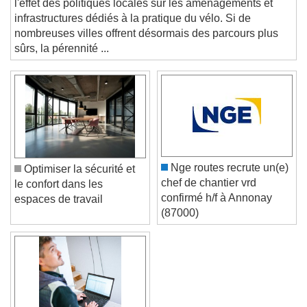
and close the window.
l'effet des politiques locales sur les aménagements et
Text
infrastructures dédiés à la pratique du vélo. Si de
nombreuses villes offrent désormais des parcours plus
Color
Opacity
sûrs, la pérennité ...
Text Background
Color
Opacity
Caption Area Background
Color
Opacity
Font Size
Nge routes recrute un(e)
Optimiser la sécurité et
chef de chantier vrd
le confort dans les
confirmé h/f à Annonay
espaces de travail
Text Edge Style
(87000)
Font Family