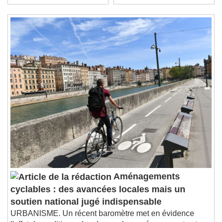
quartiers les plus pauvres
Stream Type
LIVE
Seek to live, currently behind live
LIVE
Remaining Time
-
0:00
1x
Playback Rate
Chapters
Chapters
Descriptions
descriptions off
, selected
Subtitles
subtitles settings
, opens subtitles
settings dialog
subtitles off
, selected
Audio Track
Aménagements
Picture-in-Picture
Fullscreen
cyclables : des avancées locales mais un
This is a modal window.
soutien national jugé indispensable
Beginning of dialog window. Escape will cancel
URBANISME. Un récent baromètre met en évidence