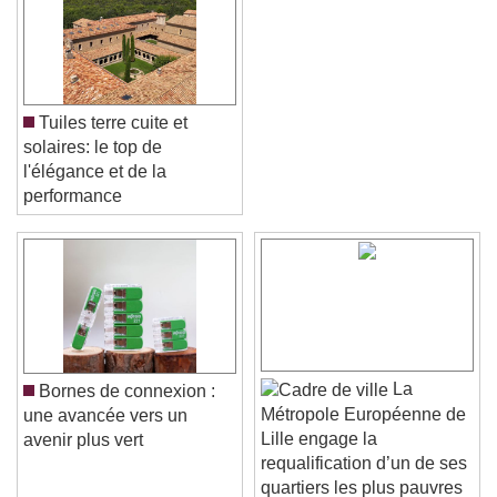
Tuiles terre cuite et
solaires: le top de
l'élégance et de la
performance
Video Player is loading.
Play Video
Play
Skip Backward
Skip Forward
Unmute
La
Bornes de connexion :
Current Time
0:00
Métropole Européenne de
une avancée vers un
/
Lille engage la
avenir plus vert
Duration
-:-
requalification d’un de ses
Loaded
:
0%