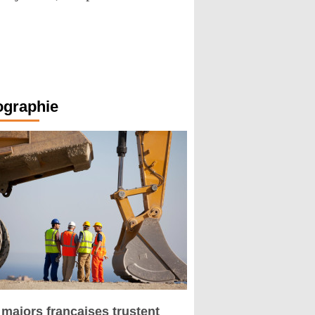
ographie
 majors françaises trustent