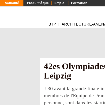
Aller
Actualité
Produithèque
Emploi
Formation
au
contenu
principal
BTP
ARCHITECTURE-AMÉN
42es Olympiades
Leipzig
J-30 avant la grande finale i
membres de l'Equipe de France
personne, sont dans les start