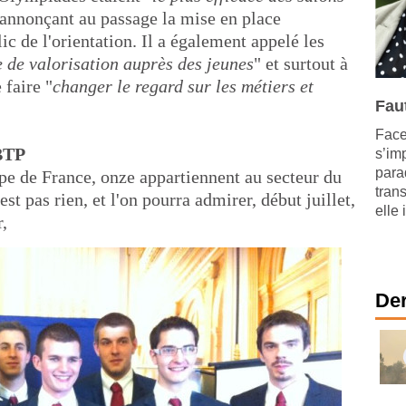
 annonçant au passage la mise en place
c de l'orientation. Il a également appelé les
e de valorisation auprès des jeunes
" et surtout à
 faire "
changer le regard sur les métiers et
Faut
Face 
 BTP
s’im
para
e de France, onze appartiennent au secteur du
trans
est pas rien, et l'on pourra admirer, début juillet,
elle 
r,
Der