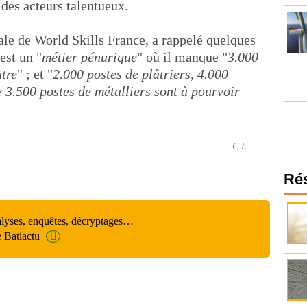
 des acteurs talentueux.
le de World Skills France, a rappelé quelques
est un "
métier pénurique
" où il manque "
3.000
utre
" ; et "
2.000 postes de plâtriers, 4.000
 3.500 postes de métalliers sont à pourvoir
C.L.
Ré
alyses, enquêtes, décryptages…
e Batiactu