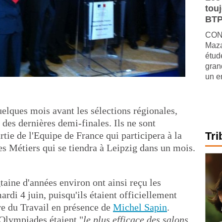
tou
BTP
CONJ
Maza
étude
gran
un e
quelques mois avant les sélections régionales,
 des dernières demi-finales. Ils ne sont
rtie de l'Equipe de France qui participera à la
Tri
s Métiers qui se tiendra à Leipzig dans un mois.
aine d'années environ ont ainsi reçu les
rdi 4 juin, puisqu'ils étaient officiellement
re du Travail en présence de
Michel Sapin
.
 Olympiades étaient "
le plus efficace des salons