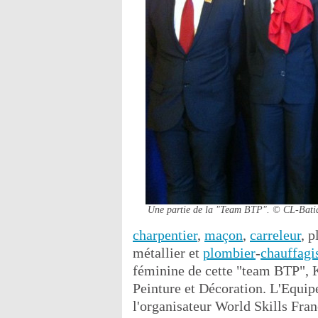
Une partie de la "Team BTP".
© CL-Bati
charpentier
,
maçon
,
carreleur
, p
métallier et
plombier
-
chauffagi
féminine de cette "team BTP", K
Peinture et Décoration. L'Equipe
l'organisateur World Skills Fran