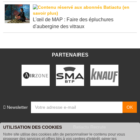
L'œil de MAP : Faire des épluchures
d'aubergine des vitraux
PARTENAIRES
Newsletter
Contacts
Batiactu Recrute
UTILISATION DES COOKIES
Notre site utilise des cookies afin de personnaliser le contenu pour vous
Publicité
Informations légales
proposer des services et offres liés à vos centres d'intérêt, gérer les