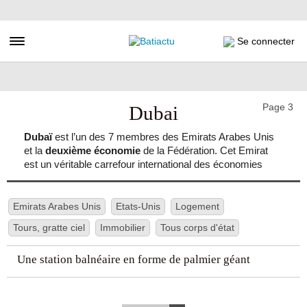
Aller
au
contenu
Toggle navigation
Se connecter
principal
Page 3
Dubai
Dubaï
est l’un des 7 membres des Emirats Arabes Unis
et la
deuxième économie
de la Fédération. Cet Emirat
est un véritable carrefour international des économies
principalement basées sur le
tourisme
, le
commerce
et
le
transport
. En 2018, ce sont près de
16 millions de
touristes
qui ont posé leur valise dans ce haut lieu réputé
Emirats Arabes Unis
Etats-Unis
Logement
pour son luxe, son dynamisme et son architecture
Tours, gratte ciel
Immobilier
Tous corps d'état
parsemée de gratte-ciel hors du temps. La même année,
son aéroport accueille 89 millions de passagers et est le
Une station balnéaire en forme de palmier géant
ème
3
plus importants du monde.
L’ambition d’atteindre les 20 millions de visiteurs à
l’horizon 2020 est clairement affichée.