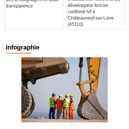
chateauneuf recrute un(e)
des témoignages en toute
développeur foncier
transparence
confirmé h/f à
Châteauneuf-sur-Loire
(45110)
Infographie