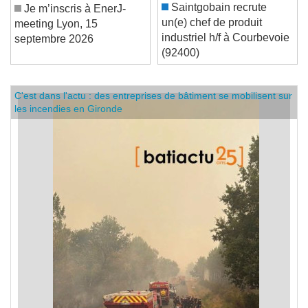
Saintgobain recrute
Je m’inscris à EnerJ-
un(e) chef de produit
meeting Lyon, 15
industriel h/f à Courbevoie
septembre 2026
(92400)
C'est dans l'actu : des entreprises de bâtiment se mobilisent sur
les incendies en Gironde