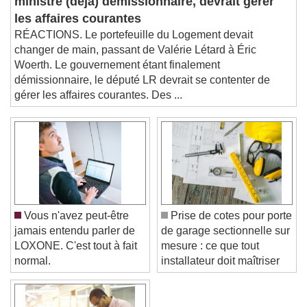
ministre (déjà) démissionnaire, devrait gérer
This is a modal window.
les affaires courantes
Beginning of dialog window. Escape will cancel
RÉACTIONS. Le portefeuille du Logement devait
and close the window.
changer de main, passant de Valérie Létard à Éric
Text
Woerth. Le gouvernement étant finalement
démissionnaire, le député LR devrait se contenter de
Color
Opacity
gérer les affaires courantes. Des ...
Text Background
Color
Opacity
Caption Area Background
Color
Opacity
Font Size
Vous n'avez peut-être
Prise de cotes pour porte
jamais entendu parler de
de garage sectionnelle sur
LOXONE. C'est tout à fait
mesure : ce que tout
Text Edge Style
normal.
installateur doit maîtriser