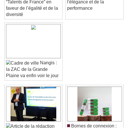
“Talents de France” en
l'élégance et de la
faveur de l’égalité et de la
performance
diversité
Nangis :
la ZAC de la Grande
Plaine va enfin voir le jour
Video Player is loading.
Play Video
Play
Skip Backward
Skip Forward
Unmute
Current Time
0:00