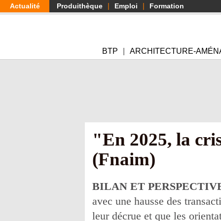
Aller
Actualité
Produithèque
Emploi
Formation
au
contenu
principal
BTP
ARCHITECTURE-AMÉN
"En 2025, la cri
(Fnaim)
BILAN ET PERSPECTIV
avec une hausse des transact
leur décrue et que les orienta