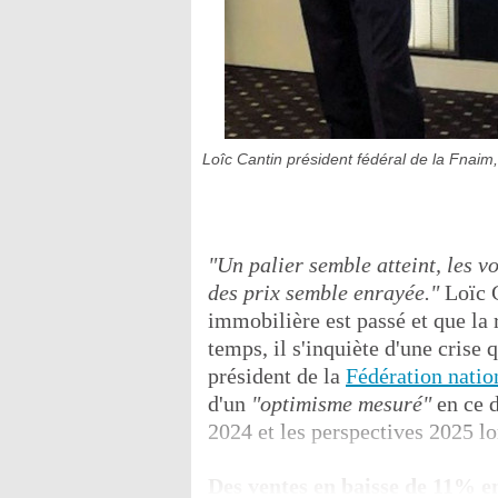
Loîc Cantin président fédéral de la Fnaim
"Un palier semble atteint, les vo
des prix semble enrayée."
Loïc C
immobilière est passé et que la
temps, il s'inquiète d'une crise
président de la
Fédération natio
d'un
"optimisme mesuré"
en ce d
2024 et les perspectives 2025 lo
Des ventes en baisse de 11% e