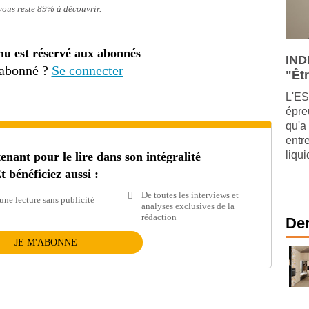
 vous reste 89% à découvrir.
nu est réservé aux abonnés
IND
 abonné ?
Se connecter
"Êtr
L'ES
épre
qu'a
entr
liqu
ant pour le lire dans son intégralité
t bénéficiez aussi :
De toutes les interviews et
une lecture sans publicité
analyses exclusives de la
rédaction
Der
JE M'ABONNE