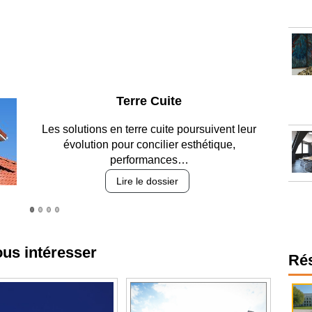
Parking et garages
Entre circulation, sécurisation des accès, durabilité
des revêtements et intégration…
Lire le dossier
ous intéresser
Ré