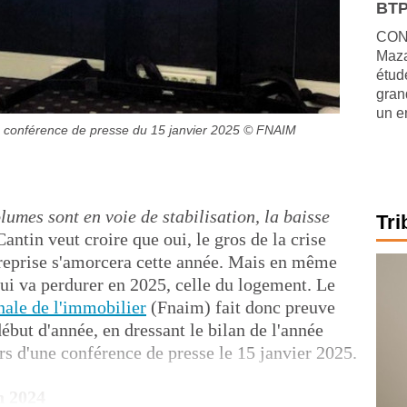
BTP
CONJ
Maza
étude
gran
un e
, conférence de presse du 15 janvier 2025
© FNAIM
lumes sont en voie de stabilisation, la baisse
Tri
antin veut croire que oui, le gros de la crise
 reprise s'amorcera cette année. Mais en même
 qui va perdurer en 2025, celle du logement. Le
nale de l'immobilier
(Fnaim) fait donc preuve
ébut d'année, en dressant le bilan de l'année
rs d'une conférence de presse le 15 janvier 2025.
n 2024