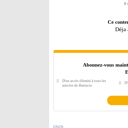
Il
Ce conte
Déja
Abonnez-vous mainten
E
D'un accès illimité à tous les
D'
articles de Batiactu