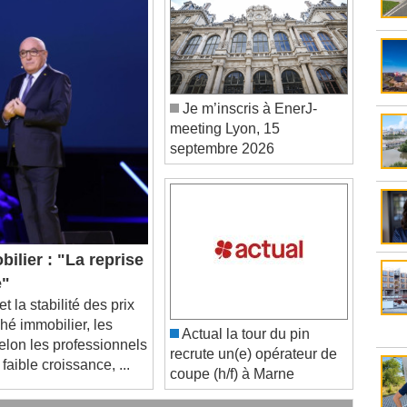
Je m’inscris à EnerJ-
meeting Lyon, 15
septembre 2026
ilier : "La reprise
e"
 la stabilité des prix
hé immobilier, les
Actual la tour du pin
elon les professionnels
recrute un(e) opérateur de
 faible croissance, ...
coupe (h/f) à Marne
âtiment se mobilisent sur les incendies en Gironde
stèmes intelligents dans le bâtiment ?