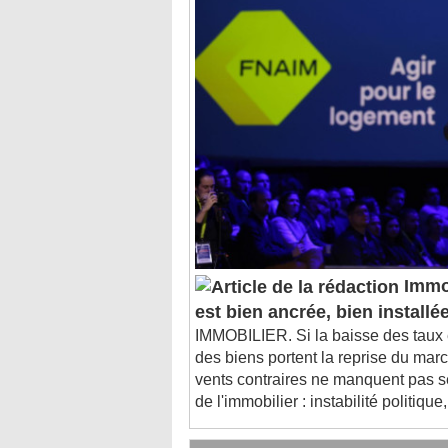
Immob
est bien ancrée, bien installé
IMMOBILIER. Si la baisse des taux et
des biens portent la reprise du marc
vents contraires ne manquent pas s
de l'immobilier : instabilité politique,
C'est dans l'actu : des entreprises de b
C'est dans l'actu : à quoi servent les sy