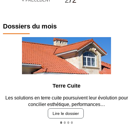
2
/
2
« PRÉCÉDENT
de la
transposition
des directives
Dossiers du mois
rre Cuite
Parking 
te poursuivent leur évolution pour
Entre circulation, sécurisat
étique, performances…
revêtements e
 le dossier
Lire le