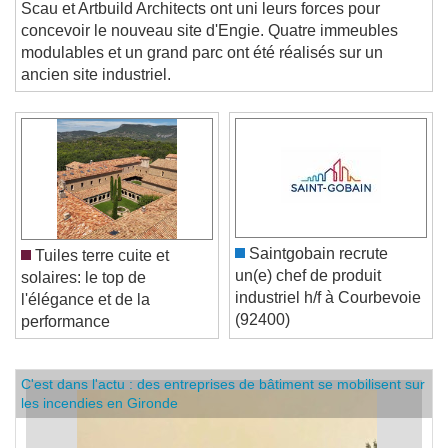
EN IMAGES. Les agences d'architecture Chaixetmorel,
Scau et Artbuild Architects ont uni leurs forces pour
concevoir le nouveau site d'Engie. Quatre immeubles
modulables et un grand parc ont été réalisés sur un
ancien site industriel.
Saintgobain recrute
Tuiles terre cuite et
un(e) chef de produit
solaires: le top de
industriel h/f à Courbevoie
l'élégance et de la
(92400)
performance
C'est dans l'actu : des entreprises de bâtiment se mobilisent sur
les incendies en Gironde