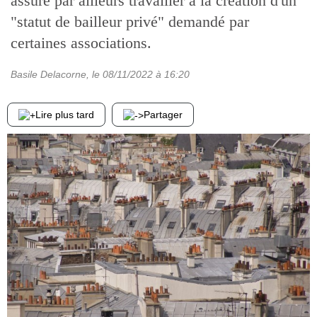
assure par ailleurs travailler à la création d'un
"statut de bailleur privé" demandé par
certaines associations.
Basile Delacorne
, le
08/11/2022
à 16:20
Lire plus tard
Partager