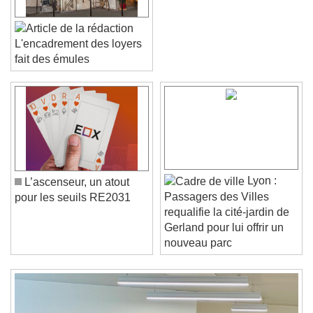
L'encadrement des loyers
fait des émules
Video Player is loading.
Play Video
Play
Skip Backward
Skip Forward
Unmute
Current Time
0:00
/
Lyon :
L’ascenseur, un atout
Duration
-:-
Passagers des Villes
pour les seuils RE2031
Loaded
:
0%
Stream Type
LIVE
requalifie la cité-jardin de
Seek to live, currently behind live
LIVE
Gerland pour lui offrir un
Remaining Time
-
0:00
nouveau parc
1x
Playback Rate