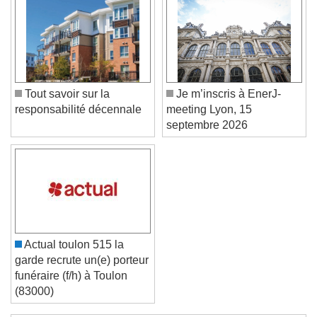
Color
Opacity
Caption Area Background
Color
Opacity
Font Size
Tout savoir sur la
Je m’inscris à EnerJ-
responsabilité décennale
meeting Lyon, 15
Text Edge Style
septembre 2026
Font Family
Reset
Done
Close Modal Dialog
Actual toulon 515 la
End of dialog window.
garde recrute un(e) porteur
funéraire (f/h) à Toulon
(83000)