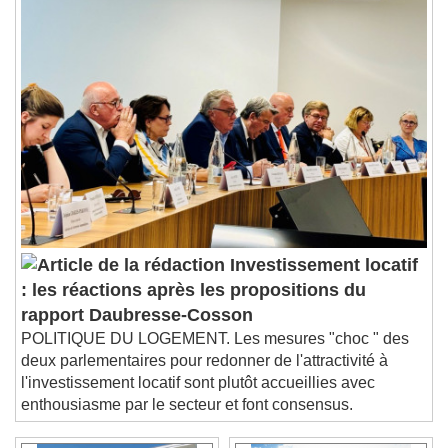
Chapters
Chapters
Descriptions
descriptions off
, selected
Subtitles
subtitles settings
, opens subtitles
settings dialog
subtitles off
, selected
Audio Track
Picture-in-Picture
Fullscreen
This is a modal window.
Investissement locatif
Beginning of dialog window. Escape will cancel
: les réactions après les propositions du
and close the window.
rapport Daubresse-Cosson
Text
POLITIQUE DU LOGEMENT. Les mesures "choc " des
deux parlementaires pour redonner de l'attractivité à
Color
Opacity
l'investissement locatif sont plutôt accueillies avec
Text Background
enthousiasme par le secteur et font consensus.