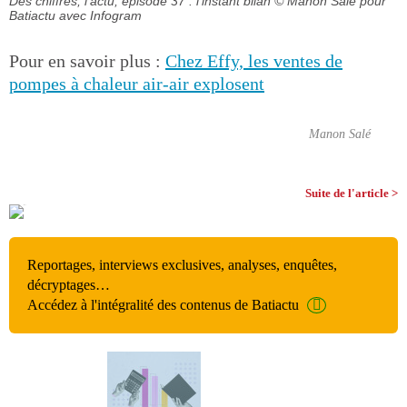
Des chiffres, l'actu, épisode 37 : l'instant bilan
© Manon Salé pour
Batiactu avec Infogram
Pour en savoir plus :
Chez Effy, les ventes de
pompes à chaleur air-air explosent
Manon Salé
Suite de l'article >
Reportages, interviews exclusives, analyses, enquêtes,
décryptages…
Accédez à l'intégralité des contenus de Batiactu