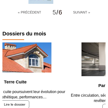
5
/
6
« PRÉCÉDENT
SUIVANT »
Dossiers du mois
Parking et garages
Entre circulation, sécurisation des accès, durabilité des
revêtements et intégration…
Lire le dossier