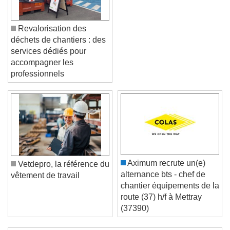
Revalorisation des
déchets de chantiers : des
services dédiés pour
accompagner les
professionnels
Video Player is loading.
Play Video
Play
Skip Backward
Skip Forward
Unmute
Current Time
0:00
Aximum recrute un(e)
Vetdepro, la référence du
/
alternance bts - chef de
vêtement de travail
Duration
-:-
chantier équipements de la
Loaded
:
0%
route (37) h/f à Mettray
Stream Type
LIVE
(37390)
Seek to live, currently behind live
LIVE
Remaining Time
-
0:00