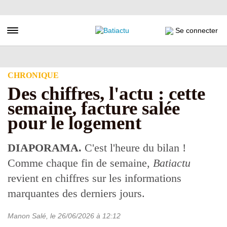
Aller
au
contenu
Toggle navigation
Se connecter
principal
CHRONIQUE
Des chiffres, l'actu : cette
semaine, facture salée
pour le logement
DIAPORAMA.
C'est l'heure du bilan !
Comme chaque fin de semaine,
Batiactu
revient en chiffres sur les informations
marquantes des derniers jours.
Manon Salé
, le
26/06/2026
à 12:12