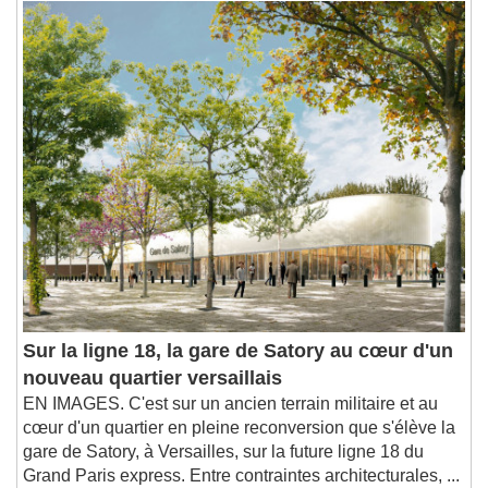
1x
Playback Rate
Chapters
Chapters
Descriptions
descriptions off
, selected
Subtitles
subtitles settings
, opens subtitles
settings dialog
subtitles off
, selected
Audio Track
Picture-in-Picture
Fullscreen
Sur la ligne 18, la gare de Satory au cœur d'un
This is a modal window.
nouveau quartier versaillais
Beginning of dialog window. Escape will cancel
EN IMAGES. C'est sur un ancien terrain militaire et au
and close the window.
cœur d'un quartier en pleine reconversion que s'élève la
Text
gare de Satory, à Versailles, sur la future ligne 18 du