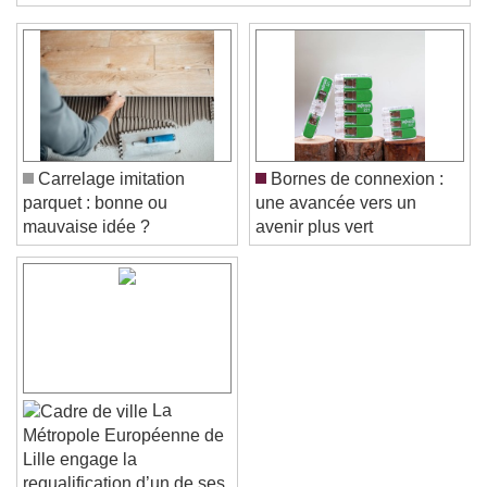
Grand Paris express. Entre contraintes architecturales, ...
Color
Opacity
Text Background
Color
Opacity
Caption Area Background
Color
Opacity
Carrelage imitation
Bornes de connexion :
Font Size
parquet : bonne ou
une avancée vers un
mauvaise idée ?
avenir plus vert
Text Edge Style
Font Family
La
Reset
Done
Métropole Européenne de
Close Modal Dialog
Lille engage la
End of dialog window.