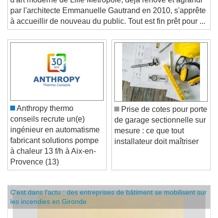
d'art moderne de Lille Métropole, déjà rénové et agrandi
par l'architecte Emmanuelle Gautrand en 2010, s'apprête
à accueillir de nouveau du public. Tout est fin prêt pour ...
Anthropy thermo
Prise de cotes pour porte
conseils recrute un(e)
de garage sectionnelle sur
ingénieur en automatisme
mesure : ce que tout
fabricant solutions pompe
installateur doit maîtriser
à chaleur 13 f/h à Aix-en-
Provence (13)
C'est dans l'actu : des entreprises de bâtiment se mobilisent sur
les incendies en Gironde