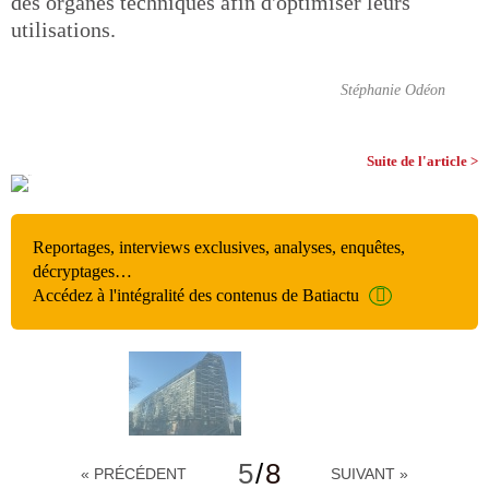
des organes techniques afin d'optimiser leurs
utilisations.
Stéphanie Odéon
Suite de l'article >
Reportages, interviews exclusives, analyses, enquêtes,
décryptages…
Accédez à l'intégralité des contenus de Batiactu
5
/
8
« PRÉCÉDENT
SUIVANT »