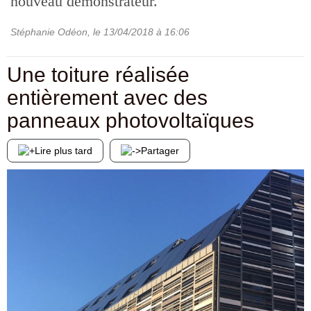
nouveau démonstrateur.
Stéphanie Odéon
, le
13/04/2018
à 16:06
Une toiture réalisée
entièrement avec des
panneaux photovoltaïques
Lire plus tard
Partager