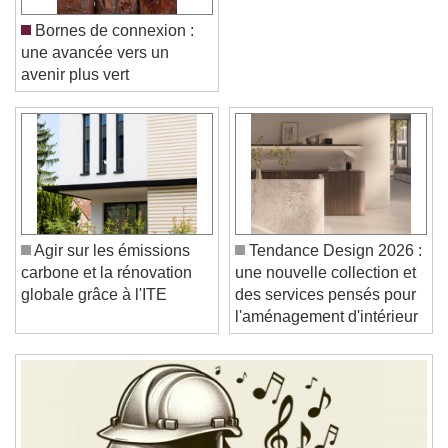
Bornes de connexion :
une avancée vers un
avenir plus vert
Video Player is loading.
Play Video
Play
Skip Backward
Skip Forward
Unmute
Current Time
0:00
Agir sur les émissions
Tendance Design 2026 :
/
carbone et la rénovation
une nouvelle collection et
Duration
-:-
globale grâce à l'ITE
des services pensés pour
Loaded
:
0%
Stream Type
LIVE
l'aménagement d'intérieur
Seek to live, currently behind live
LIVE
Remaining Time
-
0:00
1x
Playback Rate