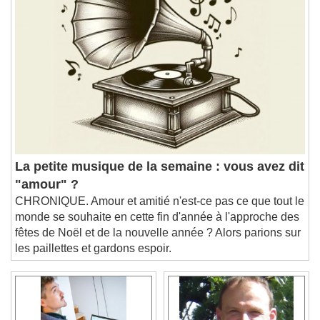
Chapters
Chapters
Descriptions
descriptions off
, selected
Subtitles
subtitles settings
, opens subtitles
settings dialog
subtitles off
, selected
Audio Track
La petite musique de la semaine : vous avez dit
Picture-in-Picture
Fullscreen
"amour" ?
This is a modal window.
CHRONIQUE. Amour et amitié n'est-ce pas ce que tout le
Beginning of dialog window. Escape will cancel
monde se souhaite en cette fin d'année à l'approche des
and close the window.
fêtes de Noël et de la nouvelle année ? Alors parions sur
Text
les paillettes et gardons espoir.
Color
Opacity
Text Background