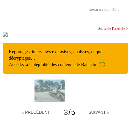
Jessica Ibelaïdene
Suite de l'article >
Reportages, interviews exclusives, analyses, enquêtes,
décryptages…
Accédez à l'intégralité des contenus de Batiactu
3
/
5
« PRÉCÉDENT
SUIVANT »