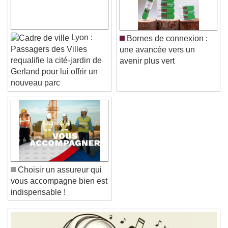
Color
Opacity
Caption Area Background
Color
Opacity
Lyon :
Bornes de connexion :
Font Size
Passagers des Villes
une avancée vers un
requalifie la cité-jardin de
avenir plus vert
Gerland pour lui offrir un
Text Edge Style
nouveau parc
Font Family
Reset
Done
Close Modal Dialog
Choisir un assureur qui
End of dialog window.
vous accompagne bien est
indispensable !