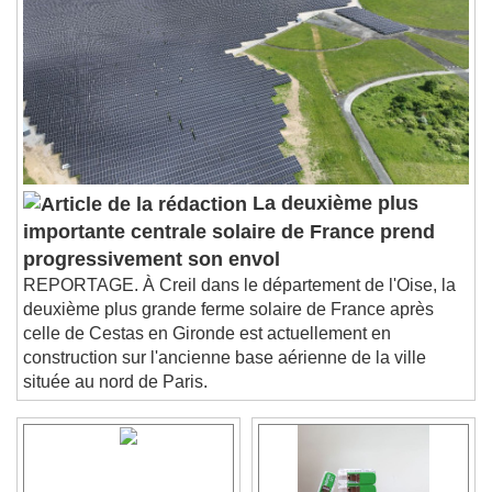
Chapters
Descriptions
descriptions off
, selected
Subtitles
subtitles settings
, opens subtitles
settings dialog
subtitles off
, selected
Audio Track
La deuxième plus
importante centrale solaire de France prend
Picture-in-Picture
Fullscreen
This is a modal window.
progressivement son envol
REPORTAGE. À Creil dans le département de l'Oise, la
Beginning of dialog window. Escape will cancel
deuxième plus grande ferme solaire de France après
and close the window.
celle de Cestas en Gironde est actuellement en
Text
construction sur l'ancienne base aérienne de la ville
située au nord de Paris.
Color
Opacity
Text Background