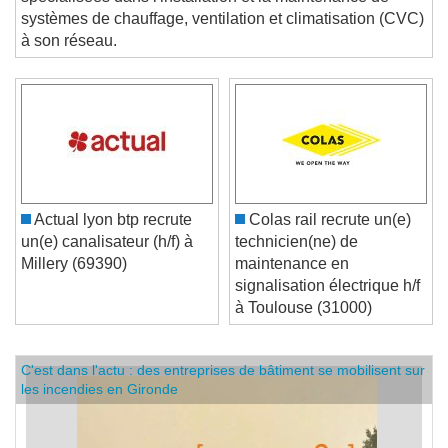
spécialisées dans l'installation et la maintenance de
systèmes de chauffage, ventilation et climatisation (CVC)
à son réseau.
Actual lyon btp recrute
Colas rail recrute un(e)
un(e) canalisateur (h/f) à
technicien(ne) de
Millery (69390)
maintenance en
signalisation électrique h/f
à Toulouse (31000)
C'est dans l'actu : des entreprises de bâtiment se mobilisent sur
les incendies en Gironde