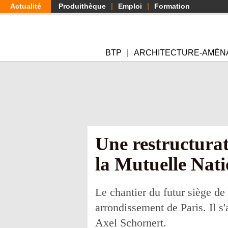
Aller
Actualité
Produithèque
Emploi
Formation
au
contenu
principal
BTP
ARCHITECTURE-AMÉN
Une restructurat
la Mutuelle Nati
Le chantier du futur siège de
arrondissement de Paris. Il s
Axel Schornert.