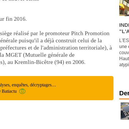
ur fin 2016.
IND
"L'A
e siège réalisé par le promoteur Pitch Promotion
nérale puisqu'il a déjà construit celui de la
L'ES
une 
fectures et de l'administration territoriale), à
couv
e la MGET (Mutuelle générale de
Haut
es), au Kremlin-Bicêtre (94) en 2006.
atypi
alyses, enquêtes, décryptages…
e Batiactu
Der