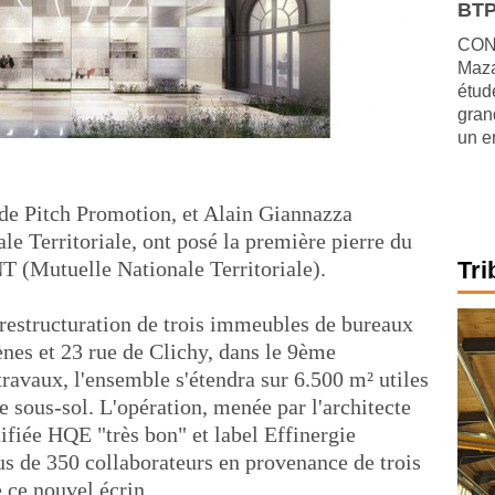
BTP
CONJ
Maza
étude
gran
un e
 de Pitch Promotion, et Alain Giannazza
le Territoriale, ont posé la première pierre du
NT (Mutuelle Nationale Territoriale).
Tri
a restructuration de trois immeubles de bureaux
hènes et 23 rue de Clichy, dans le 9ème
ravaux, l'ensemble s'étendra sur 6.500 m² utiles
e sous-sol. L'opération, menée par l'architecte
tifiée HQE "très bon" et label Effinergie
us de 350 collaborateurs en provenance de trois
 ce nouvel écrin.