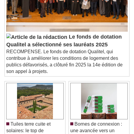
subtitles settings
, opens subtitles
settings dialog
subtitles off
, selected
Audio Track
Picture-in-Picture
Fullscreen
Le fonds de dotation
This is a modal window.
Qualitel a sélectionné ses lauréats 2025
Beginning of dialog window. Escape will cancel
RECOMPENSE. Le fonds de dotation Qualitel, qui
and close the window.
contribue à améliorer les conditions de logement des
Text
publics défavorisés, a clôturé fin 2025 la 14e édition de
son appel à projets.
Color
Opacity
Text Background
Color
Opacity
Caption Area Background
Color
Opacity
Tuiles terre cuite et
Bornes de connexion :
Font Size