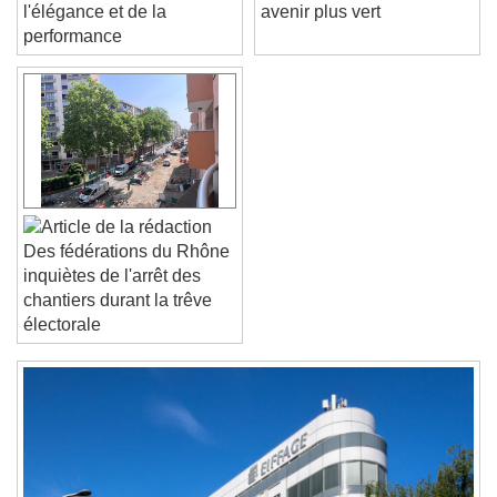
solaires: le top de
une avancée vers un
l'élégance et de la
avenir plus vert
performance
Text Edge Style
Font Family
Reset
Done
Close Modal Dialog
Des fédérations du Rhône
End of dialog window.
inquiètes de l'arrêt des
chantiers durant la trêve
électorale