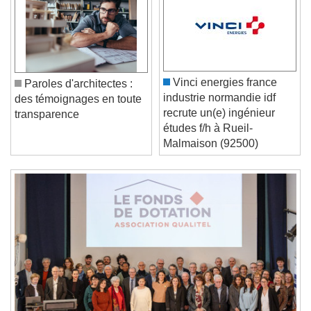
Video Player is loading.
Play Video
Play
Skip Backward
Skip Forward
Unmute
Current Time
0:00
Vinci energies france
Paroles d'architectes :
/
industrie normandie idf
des témoignages en toute
Duration
-:-
recrute un(e) ingénieur
transparence
Loaded
:
0%
études f/h à Rueil-
Stream Type
LIVE
Malmaison (92500)
Seek to live, currently behind live
LIVE
Remaining Time
-
0:00
1x
Playback Rate
Chapters
Chapters
Descriptions
descriptions off
, selected
Subtitles