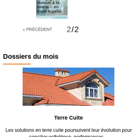
maison à la
loterie... en
toute légalité
Une pratique
légale... sous
2
/
2
« PRÉCÉDENT
certaines
conditions
Dossiers du mois
rre Cuite
Parking 
te poursuivent leur évolution pour
Entre circulation, sécurisat
étique, performances…