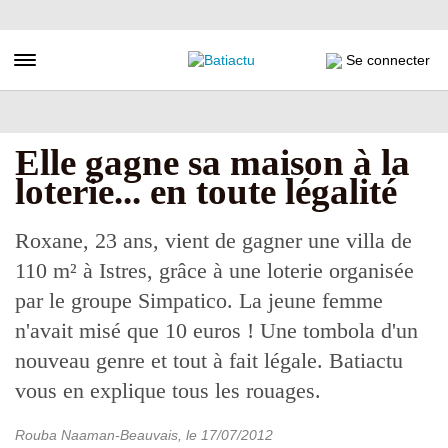
Aller
au
contenu
Toggle navigation
Se connecter
principal
Elle gagne sa maison à la
loterie... en toute légalité
Roxane, 23 ans, vient de gagner une villa de
110 m² à Istres, grâce à une loterie organisée
par le groupe Simpatico. La jeune femme
n'avait misé que 10 euros ! Une tombola d'un
nouveau genre et tout à fait légale. Batiactu
vous en explique tous les rouages.
Rouba Naaman-Beauvais
, le
17/07/2012