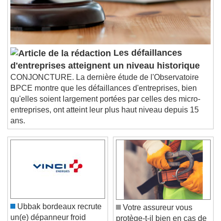
subtitles settings
, opens subtitles
settings dialog
subtitles off
, selected
Audio Track
Les défaillances
Picture-in-Picture
Fullscreen
d'entreprises atteignent un niveau historique
This is a modal window.
CONJONCTURE. La dernière étude de l'Observatoire
Beginning of dialog window. Escape will cancel
BPCE montre que les défaillances d'entreprises, bien
and close the window.
qu'elles soient largement portées par celles des micro-
Text
entreprises, ont atteint leur plus haut niveau depuis 15
ans.
Color
Opacity
Text Background
Color
Opacity
Caption Area Background
Color
Opacity
Ubbak bordeaux recrute
Votre assureur vous
Font Size
un(e) dépanneur froid
protège-t-il bien en cas de