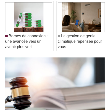
Video Player is loading.
Play Video
Play
Skip Backward
Skip Forward
Unmute
Current Time
0:00
/
Bornes de connexion :
La gestion de génie
Duration
-:-
une avancée vers un
climatique repensée pour
Loaded
:
0%
Stream Type
LIVE
avenir plus vert
vous
Seek to live, currently behind live
LIVE
Remaining Time
-
0:00
1x
Playback Rate
Chapters
Chapters
Descriptions
descriptions off
, selected
Subtitles