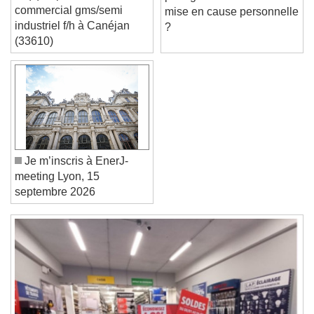
commercial gms/semi
mise en cause personnelle
industriel f/h à Canéjan
?
Text Edge Style
(33610)
Font Family
Reset
Done
Close Modal Dialog
Je m’inscris à EnerJ-
End of dialog window.
meeting Lyon, 15
septembre 2026