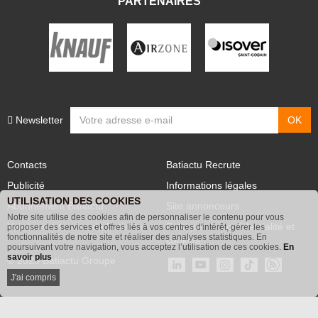
PARTENAIRES
Newsletter
Contacts
Batiactu Recrute
Publicité
Informations légales
UTILISATION DES COOKIES
Abonnement Batiactu
Site annonceurs
Notre site utilise des cookies afin de personnaliser le contenu pour vous
Voir les contenus+ de Batiactu
Politique de confidentialité et
proposer des services et offres liés à vos centres d'intérêt, gérer les
fonctionnalités de notre site et réaliser des analyses statistiques. En
cookies
poursuivant votre navigation, vous acceptez l’utilisation de ces cookies.
En
savoir plus
© 2026 Batiactu Groupe
J'ai compris