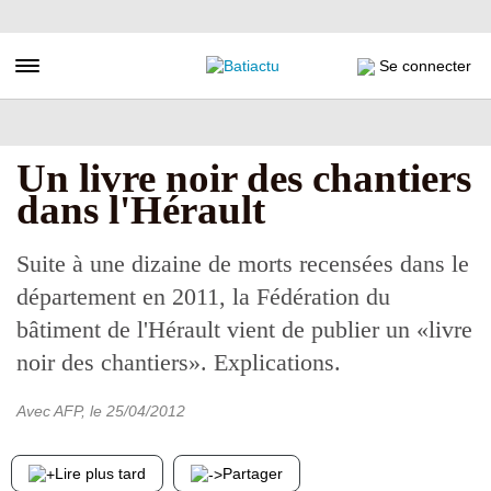
Aller
au
contenu
Toggle navigation
Se connecter
principal
Un livre noir des chantiers
dans l'Hérault
Suite à une dizaine de morts recensées dans le
département en 2011, la Fédération du
bâtiment de l'Hérault vient de publier un «livre
noir des chantiers». Explications.
Avec AFP
, le
25/04/2012
Lire plus tard
Partager