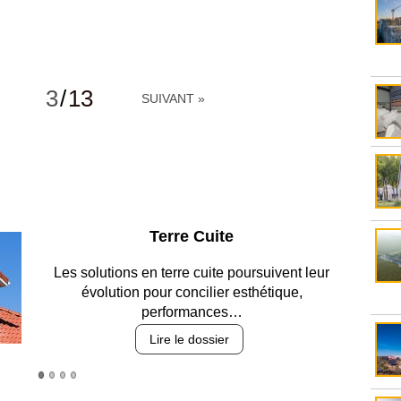
3
/
13
SUIVANT »
Parking et garages
Entre circulation, sécurisation des accès, durabilité
des revêtements et intégration…
Lire le dossier