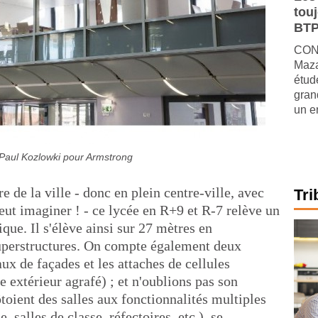
tou
BTP
CONJ
Maza
étude
gran
un e
Paul Kozlowki pour Armstrong
re de la ville - donc en plein centre-ville, avec
Tri
peut imaginer ! - ce lycée en R+9 et R-7 relève un
ique. Il s'élève ainsi sur 27 mètres en
superstructures. On compte également deux
x de façades et les attaches de cellules
 extérieur agrafé) ; et n'oublions pas son
oient des salles aux fonctionnalités multiples
, salles de classe, réfectoires, etc.), se