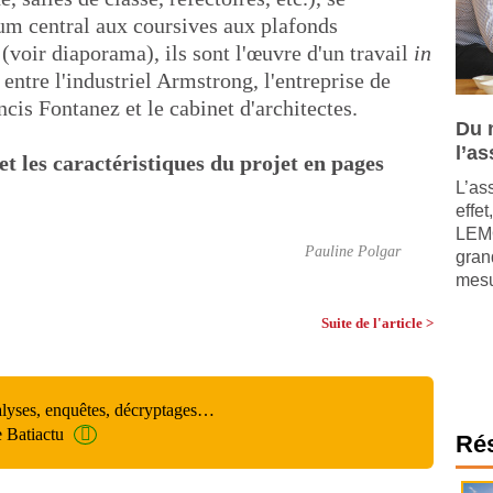
ium central aux coursives aux plafonds
(voir diaporama), ils sont l'œuvre d'un travail
in
entre l'industriel Armstrong, l'entreprise de
is Fontanez et le cabinet d'architectes.
Du 
l’a
 et les caractéristiques du projet en pages
L’as
effet
LEMO
Pauline Polgar
gran
mesur
Suite de l'article >
alyses, enquêtes, décryptages…
e Batiactu
Ré