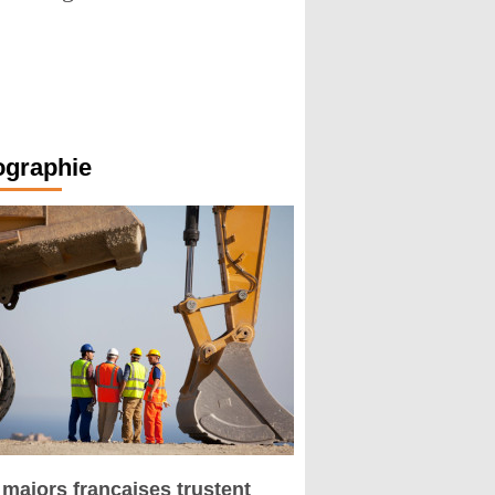
ographie
 majors françaises trustent