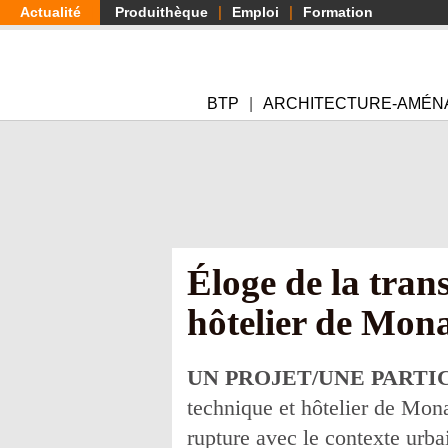
Aller
Actualité
Produithèque
Emploi
Formation
au
contenu
principal
BTP
ARCHITECTURE-AMÉN
Éloge de la tran
hôtelier de Mon
UN PROJET/UNE PARTI
technique et hôtelier de Mona
rupture avec le contexte urba