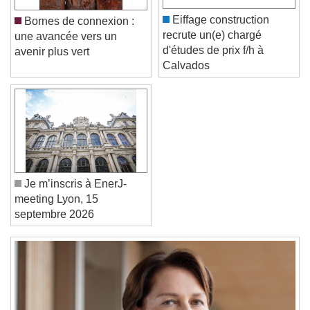
Color
Opacity
Caption Area Background
Eiffage construction
Bornes de connexion :
recrute un(e) chargé
une avancée vers un
Color
Opacity
d'études de prix f/h à
avenir plus vert
Font Size
Calvados
Text Edge Style
Font Family
Je m’inscris à EnerJ-
meeting Lyon, 15
Reset
Done
septembre 2026
Close Modal Dialog
End of dialog window.