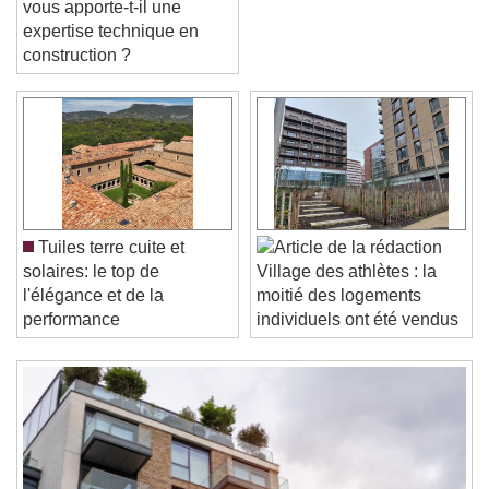
vous apporte-t-il une
expertise technique en
construction ?
Video Player is loading.
Play Video
Play
Skip Backward
Skip Forward
Unmute
Current Time
0:00
Tuiles terre cuite et
/
solaires: le top de
Village des athlètes : la
Duration
-:-
l'élégance et de la
moitié des logements
Loaded
:
0%
Stream Type
LIVE
performance
individuels ont été vendus
Seek to live, currently behind live
LIVE
Remaining Time
-
0:00
1x
Playback Rate
Chapters