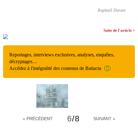
Raphaël Durant
Suite de l'article >
Reportages, interviews exclusives, analyses, enquêtes,
décryptages…
Accédez à l'intégralité des contenus de Batiactu
6
/
8
« PRÉCÉDENT
SUIVANT »