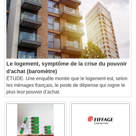
Chapters
Descriptions
descriptions off
, selected
Subtitles
subtitles settings
, opens subtitles
settings dialog
subtitles off
, selected
Audio Track
Le logement, symptôme de la crise du pouvoir
Picture-in-Picture
Fullscreen
d'achat (baromètre)
This is a modal window.
ÉTUDE. Une enquête montre que le logement est, selon
Beginning of dialog window. Escape will cancel
les ménages français, le poste de dépense qui rogne le
and close the window.
plus leur pouvoir d'achat.
Text
Color
Opacity
Text Background