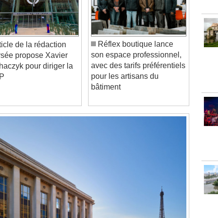
Réflex boutique lance
son espace professionnel,
ysée propose Xavier
avec des tarifs préférentiels
haczyk pour diriger la
pour les artisans du
P
bâtiment
Video Player is loading.
Play Video