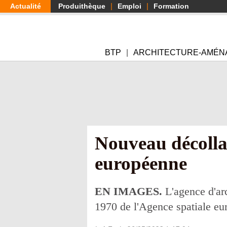
Aller
Actualité
Produithèque
Emploi
Formation
au
contenu
principal
BTP
ARCHITECTURE-AMÉN
Nouveau décollag
européenne
EN IMAGES.
L'agence d'arc
1970 de l'Agence spatiale eur