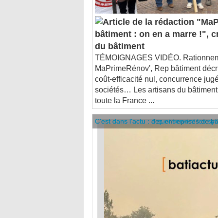
"MaP
bâtiment : on en a marre !", c
du bâtiment
TÉMOIGNAGES VIDÉO. Rationnem
MaPrimeRénov', Rep bâtiment décri
coût-efficacité nul, concurrence ju
sociétés… Les artisans du bâtiment
toute la France ...
C'est dans l'actu : des entreprises de b
C'est dans l'actu : à quoi servent les sy