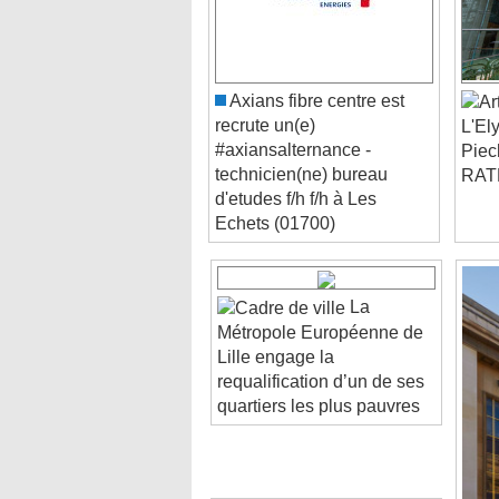
Axians fibre centre est
recrute un(e)
L'El
#axiansalternance -
Piec
technicien(ne) bureau
RAT
d'etudes f/h f/h à Les
Echets (01700)
La
Métropole Européenne de
Lille engage la
requalification d’un de ses
quartiers les plus pauvres
Video Player is loading.
Play Video