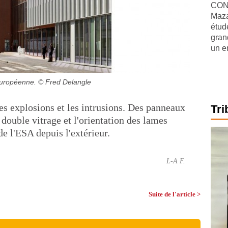
CONJ
Maza
étude
gran
un e
européenne.
© Fred Delangle
es explosions et les intrusions. Des panneaux
Tri
 double vitrage et l'orientation des lames
de l'ESA depuis l'extérieur.
L-A F.
Suite de l'article >