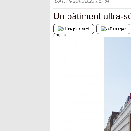
L-A F.
, le
26/05/2023
à 17:04
Un bâtiment ultra-s
Lire plus tard
Partager
projets