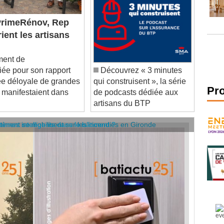
rimeRénov, Rep
rient les artisans
ent de
ée pour son rapport
Découvrez « 3 minutes
gée déloyale de grandes
qui construisent », la série
 manifestaient dans
de podcasts dédiée aux
Pr
artisans du BTP
âtiment se mobilisent sur les incendies en Gironde
stèmes intelligents dans le bâtiment ?