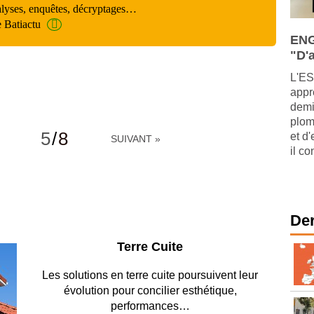
alyses, enquêtes, décryptages…
e Batiactu
ENG
"D'a
L'ES
appr
demi
plom
5
/
8
et d
SUIVANT »
il co
Der
Parking et garages
Entre circulation, sécurisation des accès, durabilité
des revêtements et intégration…
Lire le dossier