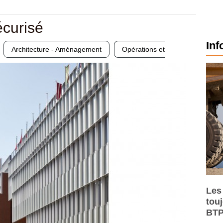
écurisé
Inf
Architecture - Aménagement
Opérations et
Les
tou
BTP