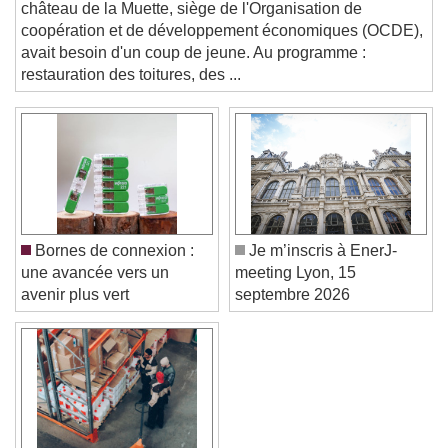
PATRIMOINE. Construit il y a plus de cent ans, le
and close the window.
château de la Muette, siège de l'Organisation de
Text
coopération et de développement économiques (OCDE),
avait besoin d'un coup de jeune. Au programme :
Color
Opacity
restauration des toitures, des ...
Text Background
Color
Opacity
Caption Area Background
Color
Opacity
Font Size
Bornes de connexion :
Je m’inscris à EnerJ-
une avancée vers un
meeting Lyon, 15
avenir plus vert
septembre 2026
Text Edge Style
Font Family