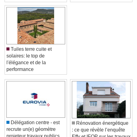
Champagne - Ardenne
Tuiles terre cuite et
solaires: le top de
l'élégance et de la
performance
Video Player is loading.
Play Video
Play
Skip Backward
Skip Forward
Unmute
Current Time
0:00
/
Délégation centre - est
Rénovation énergétique
Duration
-:-
recrute un(e) géomètre
: ce que révèle l’enquête
Loaded
:
0%