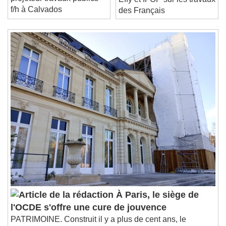
projeteur travaux publics
Effy et IFOP sur les travaux
Stream Type
LIVE
f/h à Calvados
des Français
Seek to live, currently behind live
LIVE
Remaining Time
-
0:00
1x
Playback Rate
Chapters
Chapters
Descriptions
descriptions off
, selected
Subtitles
subtitles settings
, opens subtitles
settings dialog
subtitles off
, selected
Audio Track
Picture-in-Picture
Fullscreen
À Paris, le siège de
This is a modal window.
l'OCDE s'offre une cure de jouvence
Beginning of dialog window. Escape will cancel