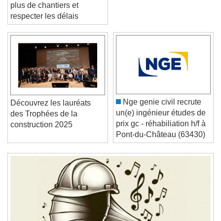
Maîtres d’oeuvre : gérer
plus de chantiers et
respecter les délais
Video Player is loading.
Play Video
Play
Skip Backward
Skip Forward
Unmute
Nge genie civil recrute
Découvrez les lauréats
Current Time
0:00
un(e) ingénieur études de
des Trophées de la
/
prix gc - réhabiliation h/f à
construction 2025
Duration
-:-
Pont-du-Château (63430)
Loaded
:
0%
Stream Type
LIVE
Seek to live, currently behind live
LIVE
Remaining Time
-
0:00
1x
Playback Rate
Chapters