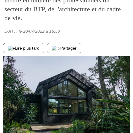
mettre en lumière des professionnels du
secteur du BTP, de l'architecture et du cadre
de vie.
L-A F.
, le
20/07/2022
à 15:50
Lire plus tard
Partager