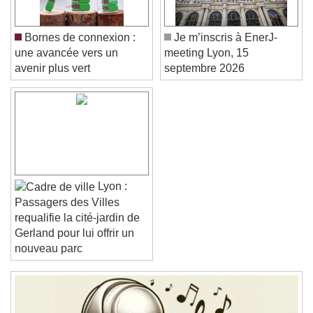
Color
Opacity
Caption Area Background
Bornes de connexion :
Je m’inscris à EnerJ-
Color
Opacity
une avancée vers un
meeting Lyon, 15
Font Size
avenir plus vert
septembre 2026
Text Edge Style
Font Family
Lyon :
Passagers des Villes
Reset
Done
requalifie la cité-jardin de
Close Modal Dialog
Gerland pour lui offrir un
End of dialog window.
nouveau parc