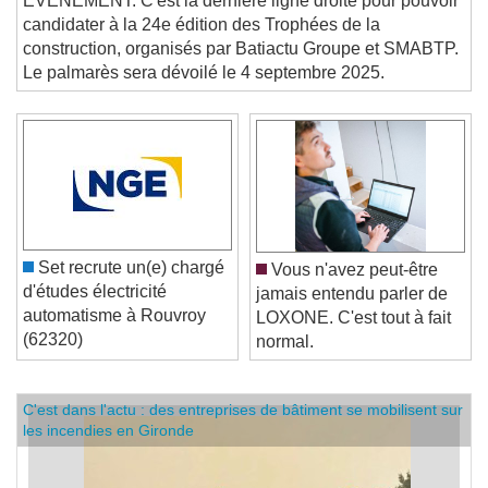
EVENEMENT. C'est la dernière ligne droite pour pouvoir
candidater à la 24e édition des Trophées de la
construction, organisés par Batiactu Groupe et SMABTP.
Le palmarès sera dévoilé le 4 septembre 2025.
Set recrute un(e) chargé
Vous n'avez peut-être
d'études électricité
jamais entendu parler de
automatisme à Rouvroy
LOXONE. C'est tout à fait
(62320)
normal.
C'est dans l'actu : des entreprises de bâtiment se mobilisent sur
les incendies en Gironde