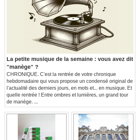
Chapters
Descriptions
descriptions off
, selected
Subtitles
subtitles settings
, opens subtitles
settings dialog
subtitles off
, selected
Audio Track
La petite musique de la semaine : vous avez dit
"manège" ?
Picture-in-Picture
Fullscreen
CHRONIQUE. C'est la rentrée de votre chronique
This is a modal window.
hebdomadaire qui vous propose un condensé original de
Beginning of dialog window. Escape will cancel
l'actualité des derniers jours, en mots et... en musique. Et
and close the window.
quelle rentrée ! Entre ombres et lumières, un grand tour
Text
de manège. ...
Color
Opacity
Text Background