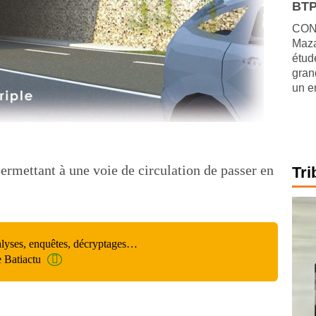
BTP
CONJ
Maza
étude
gran
un e
ermettant à une voie de circulation de passer en
Tri
alyses, enquêtes, décryptages…
e Batiactu