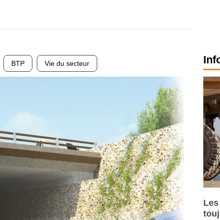
Inf
BTP
Vie du secteur
Les
tou