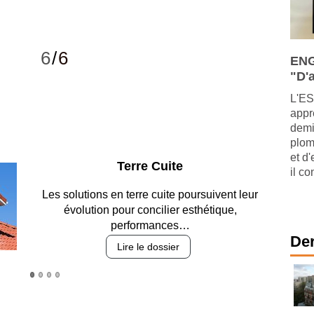
6
/
6
ENG
"D'a
L'ES
appr
demi
plom
et d
Parking et garages
il co
Entre circulation, sécurisation des accès, durabilité
des revêtements et intégration…
Lire le dossier
Der