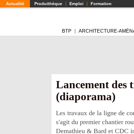
Aller
Actualité
Produithèque
Emploi
Formation
au
contenu
principal
BTP
ARCHITECTURE-AMÉN
Lancement des t
(diaporama)
Les travaux de la ligne de co
s'agit du premier chantier ro
Demathieu & Bard et CDC inf