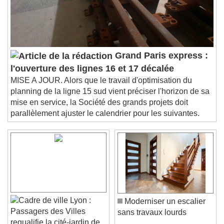
Subtitles
subtitles settings
, opens subtitles
settings dialog
subtitles off
, selected
Audio Track
Grand Paris express :
Picture-in-Picture
Fullscreen
l'ouverture des lignes 16 et 17 décalée
This is a modal window.
MISE A JOUR. Alors que le travail d'optimisation du
Beginning of dialog window. Escape will cancel
planning de la ligne 15 sud vient préciser l'horizon de sa
and close the window.
mise en service, la Société des grands projets doit
Text
parallèlement ajuster le calendrier pour les suivantes.
Color
Opacity
Text Background
Color
Opacity
Caption Area Background
Lyon :
Moderniser un escalier
Color
Opacity
Passagers des Villes
sans travaux lourds