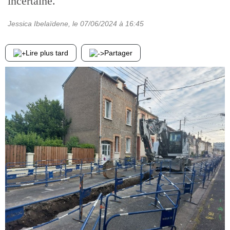
incertaine.
Jessica Ibelaïdene
, le
07/06/2024
à 16:45
Lire plus tard
Partager