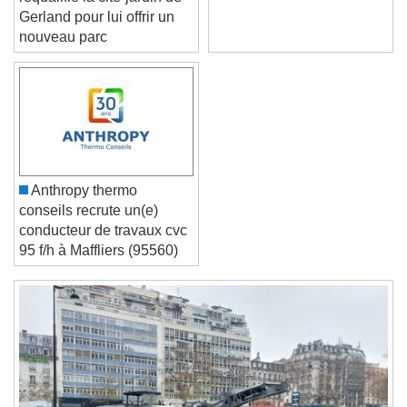
Font Size
requalifie la cité-jardin de
Gerland pour lui offrir un
nouveau parc
Text Edge Style
Font Family
Reset
Done
Anthropy thermo
Close Modal Dialog
conseils recrute un(e)
End of dialog window.
conducteur de travaux cvc
95 f/h à Maffliers (95560)