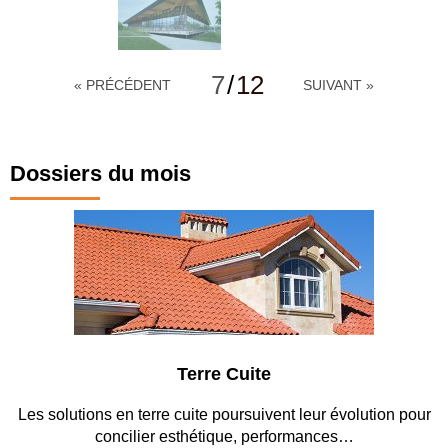
7
/
12
« PRÉCÉDENT
SUIVANT »
Dossiers du mois
Terre Cuite
s solutions en terre cuite poursuivent leur évolution pour
Entr
concilier esthétique, performances…