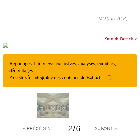
MD (avec AFP)
Suite de l'article >
Reportages, interviews exclusives, analyses, enquêtes,
décryptages…
Accédez à l'intégralité des contenus de Batiactu
2
/
6
« PRÉCÉDENT
SUIVANT »