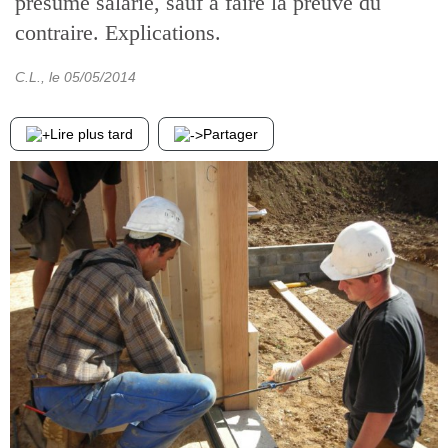
présumé salarié, sauf à faire la preuve du
contraire. Explications.
C.L.
, le
05/05/2014
Lire plus tard
Partager