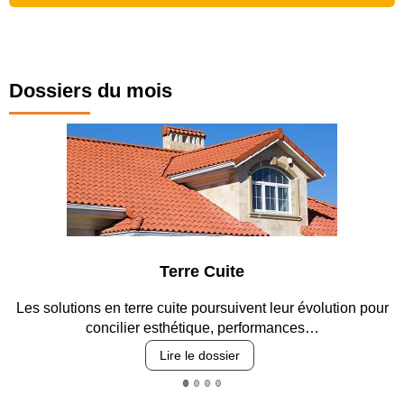
Dossiers du mois
rre Cuite
Parking 
te poursuivent leur évolution pour
Entre circulation, sécurisat
étique, performances…
revêtements e
 le dossier
Lire le