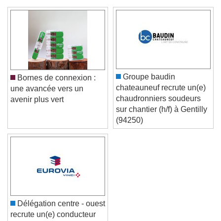
Color
Opacity
Text Background
Color
Opacity
Caption Area Background
Color
Opacity
Groupe baudin
Bornes de connexion :
Font Size
chateauneuf recrute un(e)
une avancée vers un
chaudronniers soudeurs
avenir plus vert
sur chantier (h/f) à Gentilly
Text Edge Style
(94250)
Font Family
Reset
Done
Close Modal Dialog
Délégation centre - ouest
End of dialog window.