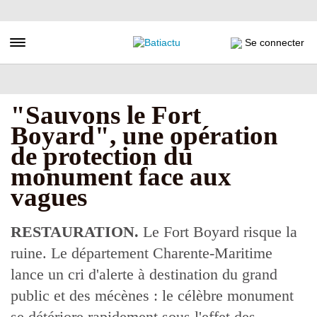
Aller
au
contenu
Toggle navigation
Se connecter
principal
"Sauvons le Fort
Boyard", une opération
de protection du
monument face aux
vagues
RESTAURATION.
Le Fort Boyard risque la
ruine. Le département Charente-Maritime
lance un cri d'alerte à destination du grand
public et des mécènes : le célèbre monument
se détériore rapidement sous l'effet des