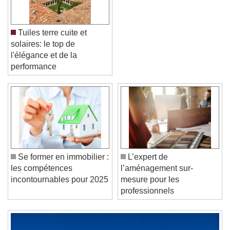
Tuiles terre cuite et
solaires: le top de
l'élégance et de la
performance
Video Player is loading.
Play Video
Play
Skip Backward
Skip Forward
Unmute
Current Time
0:00
Se former en immobilier :
L’expert de
/
les compétences
l’aménagement sur-
Duration
-:-
incontournables pour 2025
mesure pour les
Loaded
:
0%
Stream Type
LIVE
professionnels
Seek to live, currently behind live
LIVE
Remaining Time
-
0:00