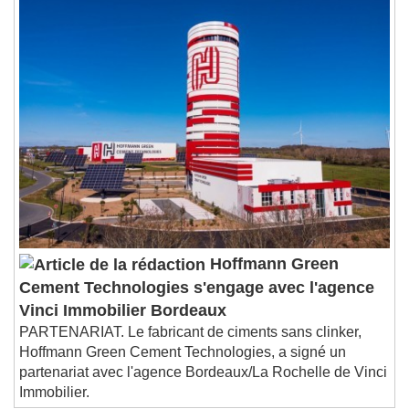
1x
Playback Rate
Chapters
Chapters
Descriptions
descriptions off
, selected
Subtitles
subtitles settings
, opens subtitles
settings dialog
subtitles off
, selected
Audio Track
Hoffmann Green
Picture-in-Picture
Fullscreen
Cement Technologies s'engage avec l'agence
This is a modal window.
Vinci Immobilier Bordeaux
Beginning of dialog window. Escape will cancel
PARTENARIAT. Le fabricant de ciments sans clinker,
and close the window.
Hoffmann Green Cement Technologies, a signé un
Text
partenariat avec l'agence Bordeaux/La Rochelle de Vinci
Immobilier.