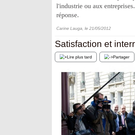
l'industrie ou aux entreprise
réponse.
Carine Lauga
, le
21/05/2012
Satisfaction et inte
Lire plus tard
Partager