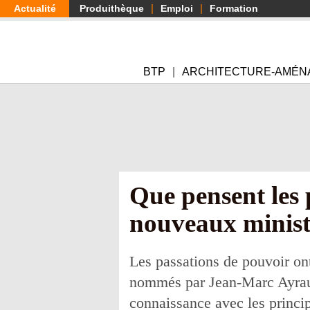
Aller
Actualité
Produithèque
Emploi
Formation
au
contenu
principal
BTP
ARCHITECTURE-AMÉN
Que pensent les 
nouveaux minist
Les passations de pouvoir ont
nommés par Jean-Marc Ayrault
connaissance avec les princip