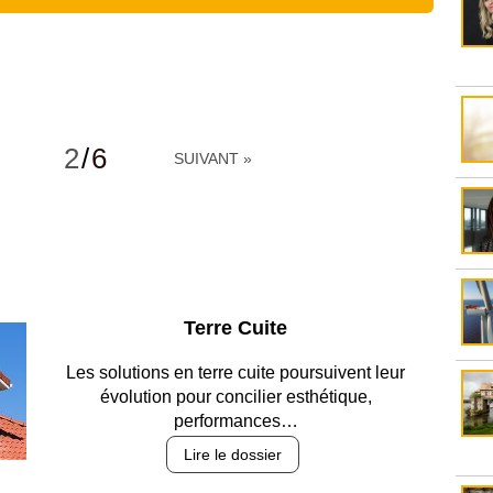
2
/
6
SUIVANT »
Parking et garages
Entre circulation, sécurisation des accès, durabilité
des revêtements et intégration…
Lire le dossier