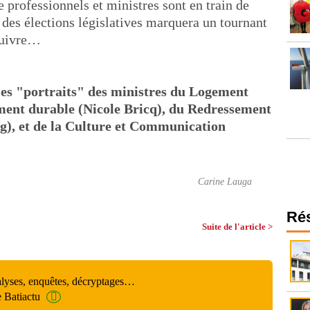
e professionnels et ministres sont en train de
e des élections législatives marquera un tournant
 suivre…
les "portraits" des ministres du Logement
ment durable (Nicole Bricq), du Redressement
), et de la Culture et Communication
Carine Lauga
Ré
Suite de l'article >
alyses, enquêtes, décryptages…
e Batiactu