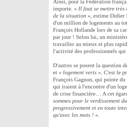
Ainsi, pour la Fédération frança
importe. «
Il faut se mettre trè
de la situation
», estime Didier R
d'un million de logements au tot
François Hollande lors de sa ca
par jour ! Selon lui, un ministè
travailler au mieux et plus rapi
l'activité des professionnels qu
D'autres se posent la question d
et «
logement verts
». C'est le 
François Gagnon, qui pointe du 
qui iraient à l'encontre d'un log
de crise financière… A cet égard
sommes pour le verdissement du 
progressivement et en toute intel
qu'avec les mots !
».