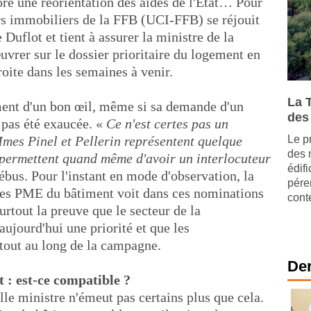
ore une réorientation des aides de l'Etat… Pour
urs immobiliers de la FFB (UCI-FFB) se réjouit
Duflot et tient à assurer la ministre de la
vrer sur le dossier prioritaire du logement en
roite dans les semaines à venir.
La 
ment d'un bon œil, même si sa demande d'un
des
a pas été exaucée. «
Ce n'est certes pas un
Mmes Pinel et Pellerin représentent quelque
Le p
des 
 permettent quand même d'avoir un interlocuteur
édif
ébus. Pour l'instant en mode d'observation, la
pére
 des PME du bâtiment voit dans ces nominations
cont
surtout la preuve que le secteur de la
aujourd'hui une priorité et que les
 tout au long de la campagne.
Der
t : est-ce compatible ?
lle ministre n'émeut pas certains plus que cela.