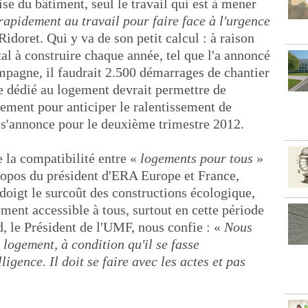
ise du bâtiment, seul le travail qui est à mener
s rapidement au travail pour faire face à l'urgence
idoret. Qui y va de son petit calcul : à raison
al à construire chaque année, tel que l'a annoncé
mpagne, il faudrait 2.500 démarrages de chantier
re dédié au logement devrait permettre de
dement pour anticiper le ralentissement de
i s'annonce pour le deuxième trimestre 2012.
e la compatibilité entre «
logements pour tous
»
propos du président d'ERA Europe et France,
doigt le surcoût des constructions écologique,
ement accessible à tous, surtout en cette période
, le Président de l'UMF, nous confie : «
Nous
logement, à condition qu'il se fasse
ligence. Il doit se faire avec les actes et pas