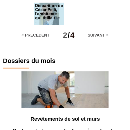
Disparition de
César Pelli,
l'architecte
qui titillait le
...
Salesforce
Tower - San
2
/
4
« PRÉCÉDENT
SUIVANT »
Francisco
Tours
Petronas -
Kuala Lumpur
Dossiers du mois
Gran Torre du
Costanera
Center -
Santiago du
Chili
Revêtements de sol et murs