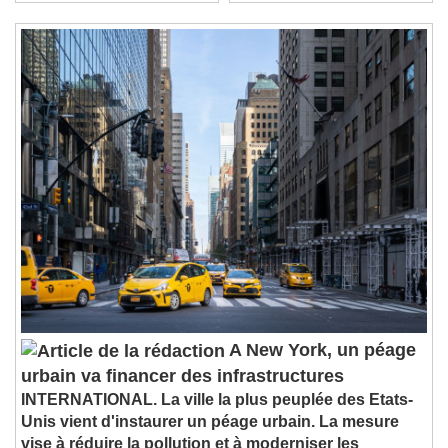
Stream Type
LIVE
Seek to live, currently behind live
LIVE
Remaining Time
-
0:00
1x
Playback Rate
Chapters
Chapters
Descriptions
descriptions off
, selected
Subtitles
subtitles settings
, opens subtitles
settings dialog
subtitles off
, selected
Audio Track
A New York, un péage
urbain va financer des infrastructures
Picture-in-Picture
Fullscreen
This is a modal window.
INTERNATIONAL. La ville la plus peuplée des Etats-
Unis vient d'instaurer un péage urbain. La mesure
Beginning of dialog window. Escape will
vise à réduire la pollution et à moderniser les
cancel and close the window.