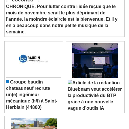
: "cocorico" ?
This is a modal window.
CHRONIQUE. Pour lutter contre l'idée reçue que le
Beginning of dialog window. Escape will
mois de novembre serait le plus déprimant de
cancel and close the window.
l'année, la moindre éclaircie est la bienvenue. Et il y
Text
en a beaucoup dans notre petite musique de la
semaine.
Color
Opacity
Text Background
Color
Opacity
Caption Area Background
Color
Opacity
Groupe baudin
Font Size
chateauneuf recrute
Bluebeam veut accélérer
un(e) ingénieur
la productivité du BTP
mécanique (h/f) à Saint-
grâce à une nouvelle
Text Edge Style
Herblain (44800)
vague d'outils IA