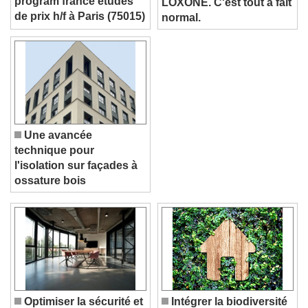
program france etudes
LOXONE. C'est tout à fait
de prix h/f à Paris (75015)
normal.
Une avancée
technique pour
l'isolation sur façades à
ossature bois
Video Player is loading.
Play Video
Play
Skip Backward
Skip Forward
Unmute
Current Time
0:00