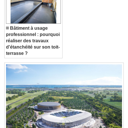
Font Family
Reset
Done
Close Modal Dialog
Bâtiment à usage
End of dialog window.
professionnel : pourquoi
réaliser des travaux
d'étanchéité sur son toit-
terrasse ?