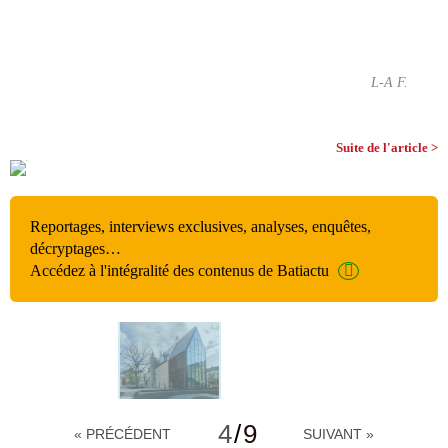
L-A F.
Suite de l'article >
Reportages, interviews exclusives, analyses, enquêtes,
décryptages…
Accédez à l'intégralité des contenus de Batiactu
4
/
9
« PRÉCÉDENT
SUIVANT »