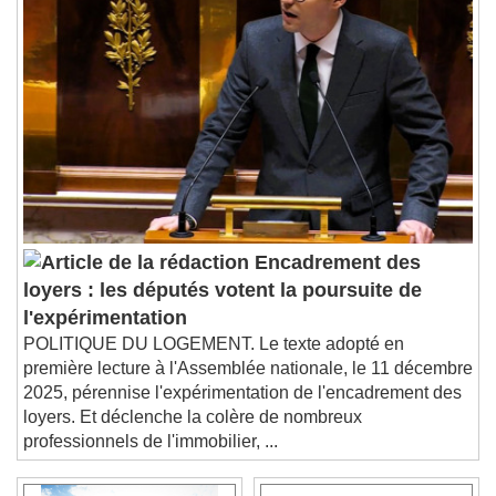
1x
Playback Rate
Chapters
Chapters
Descriptions
descriptions off
, selected
Subtitles
subtitles settings
, opens subtitles
settings dialog
subtitles off
, selected
Encadrement des
Audio Track
loyers : les députés votent la poursuite de
Picture-in-Picture
Fullscreen
l'expérimentation
This is a modal window.
POLITIQUE DU LOGEMENT. Le texte adopté en
Beginning of dialog window. Escape will cancel
première lecture à l'Assemblée nationale, le 11 décembre
and close the window.
2025, pérennise l'expérimentation de l'encadrement des
loyers. Et déclenche la colère de nombreux
Text
professionnels de l'immobilier, ...
Color
Opacity