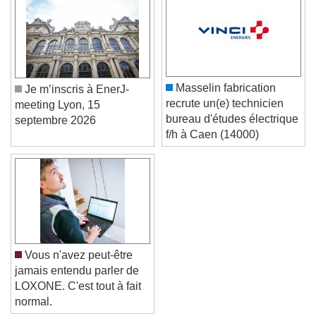
Text Background
Color
Opacity
Caption Area Background
Masselin fabrication
Je m’inscris à EnerJ-
Color
Opacity
recrute un(e) technicien
meeting Lyon, 15
Font Size
bureau d'études électrique
septembre 2026
f/h à Caen (14000)
Text Edge Style
Font Family
Reset
Done
Vous n'avez peut-être
jamais entendu parler de
Close Modal Dialog
LOXONE. C'est tout à fait
End of dialog window.
normal.