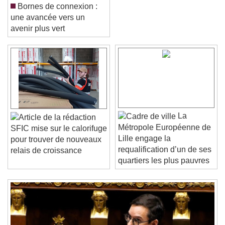
Bornes de connexion :
une avancée vers un
avenir plus vert
Video Player is loading.
Play Video
La
Play
Skip Backward
Skip Forward
Métropole Européenne de
SFIC mise sur le calorifuge
Unmute
Lille engage la
pour trouver de nouveaux
Current Time
0:00
requalification d’un de ses
relais de croissance
/
Duration
-:-
quartiers les plus pauvres
Loaded
:
0%
Stream Type
LIVE
Seek to live, currently behind live
LIVE
Remaining Time
-
0:00