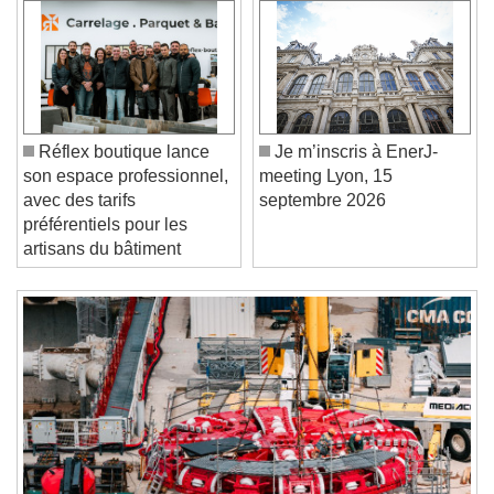
Video Player is loading.
Play Video
Play
Skip Backward
Skip Forward
Mute
Current Time
0:00
/
Réflex boutique lance
Je m’inscris à EnerJ-
Duration
0:00
son espace professionnel,
meeting Lyon, 15
Loaded
:
0%
Stream Type
LIVE
avec des tarifs
septembre 2026
Seek to live, currently behind live
LIVE
préférentiels pour les
Remaining Time
-
0:00
artisans du bâtiment
1x
Playback Rate
Chapters
Chapters
Descriptions
descriptions off
, selected
Subtitles