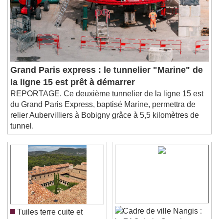
subtitles settings
, opens subtitles
settings dialog
subtitles off
, selected
Audio Track
Picture-in-Picture
Fullscreen
This is a modal window.
Grand Paris express : le tunnelier "Marine" de
Beginning of dialog window. Escape will cancel
la ligne 15 est prêt à démarrer
and close the window.
REPORTAGE. Ce deuxième tunnelier de la ligne 15 est
Text
du Grand Paris Express, baptisé Marine, permettra de
relier Aubervilliers à Bobigny grâce à 5,5 kilomètres de
Color
Opacity
tunnel.
Text Background
Color
Opacity
Caption Area Background
Color
Opacity
Font Size
Nangis :