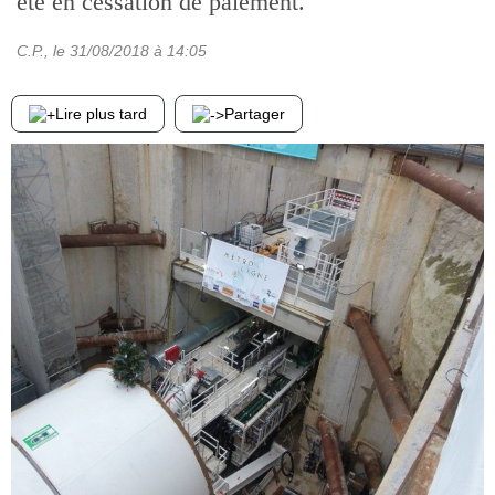
été en cessation de paiement.
C.P.
, le
31/08/2018
à 14:05
Lire plus tard
Partager