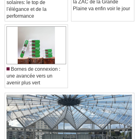
Tuiles terre cuite et
la ZAC de la Grande
solaires: le top de
Plaine va enfin voir le jour
l'élégance et de la
Text Edge Style
performance
Font Family
Reset
Done
Close Modal Dialog
Bornes de connexion :
End of dialog window.
une avancée vers un
avenir plus vert