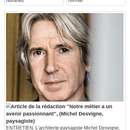
normal.
Stream Type
LIVE
nominés
Seek to live, currently behind live
LIVE
Remaining Time
-
0:00
1x
Playback Rate
Chapters
Chapters
Descriptions
descriptions off
, selected
Subtitles
subtitles settings
, opens subtitles
settings dialog
subtitles off
, selected
Audio Track
"Notre métier a un
Picture-in-Picture
Fullscreen
avenir passionnant", (Michel Desvigne,
This is a modal window.
paysagiste)
Beginning of dialog window. Escape will cancel
ENTRETIEN. L'architecte-paysagiste Michel Desvigne,
and close the window.