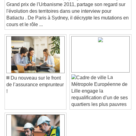
Grand prix de l'Urbanisme 2011, partage son regard sur
Text
l'évolution des territoires dans une interview pour
Batiactu . De Paris à Sydney, il décrypte les mutations en
Color
Opacity
cours et le rôle ...
Text Background
Color
Opacity
Caption Area Background
Color
Opacity
Font Size
La
Du nouveau sur le front
Métropole Européenne de
de l’assurance emprunteur
Lille engage la
!
Text Edge Style
requalification d’un de ses
quartiers les plus pauvres
Font Family