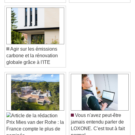
Agir sur les émissions
carbone et la rénovation
globale grâce à l'ITE
Video Player is loading.
Play Video
Play
Skip Backward
Skip Forward
Unmute
Current Time
0:00
Vous n'avez peut-être
/
jamais entendu parler de
Prix Mies van der Rohe : la
Duration
-:-
LOXONE. C'est tout à fait
France compte le plus de
Loaded
:
0%