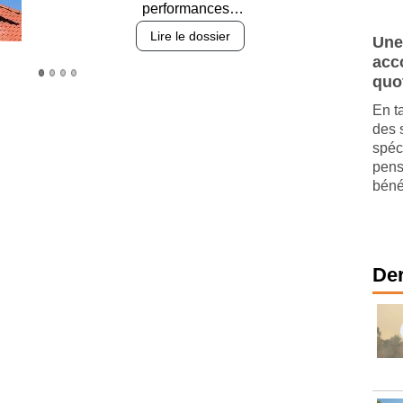
Lire le dossier
Une
acc
quo
En t
des 
spéc
pens
bénéf
Der