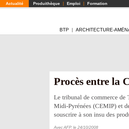
Aller
Actualité
Produithèque
Emploi
Formation
au
contenu
principal
BTP
ARCHITECTURE-AMÉN
Procès entre la
Le tribunal de commerce de T
Midi-Pyrénées (CEMIP) et de 
souscrire à son insu des pro
Avec AFP
, le
24/10/2008