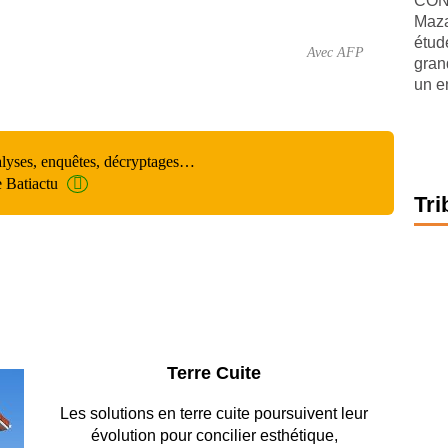
CONJ
Maza
étude
Avec AFP
gran
un e
alyses, enquêtes, décryptages…
e Batiactu
Tri
Parking et garages
Entre circulation, sécurisation des accès, durabilité
des revêtements et intégration…