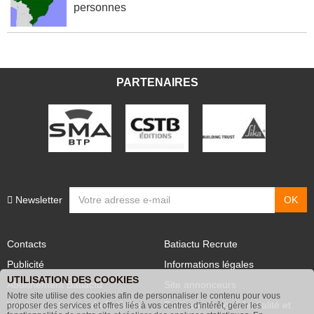
personnes
PARTENAIRES
Newsletter
Contacts
Batiactu Recrute
Publicité
Informations légales
UTILISATION DES COOKIES
Abonnement Batiactu
Site annonceurs
Notre site utilise des cookies afin de personnaliser le contenu pour vous
Voir les contenus+ de Batiactu
Politique de confidentialité et
proposer des services et offres liés à vos centres d'intérêt, gérer les