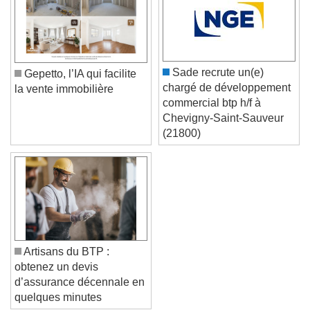
Color
Opacity
Font Size
Sade recrute un(e)
Gepetto, l’IA qui facilite
Text Edge Style
chargé de développement
la vente immobilière
commercial btp h/f à
Chevigny-Saint-Sauveur
Font Family
(21800)
Reset
Done
Close Modal Dialog
End of dialog window.
Artisans du BTP :
obtenez un devis
d’assurance décennale en
quelques minutes