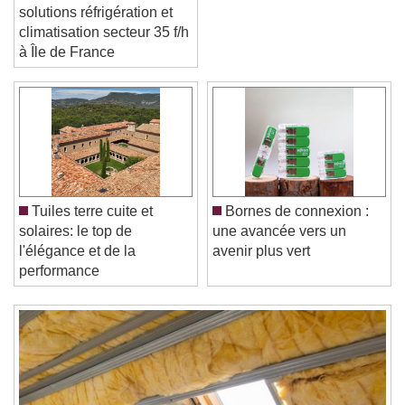
technico-commercial
solutions réfrigération et
climatisation secteur 35 f/h
à Île de France
Video Player is loading.
Play Video
Play
Skip Backward
Skip Forward
Unmute
Current Time
0:00
/
Duration
-:-
Tuiles terre cuite et
Bornes de connexion :
Loaded
:
0%
Stream Type
LIVE
solaires: le top de
une avancée vers un
Seek to live, currently behind live
LIVE
l'élégance et de la
avenir plus vert
Remaining Time
-
0:00
performance
1x
Playback Rate
Chapters
Chapters