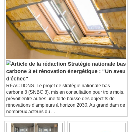
Descriptions
descriptions off
, selected
Subtitles
subtitles settings
, opens subtitles
settings dialog
subtitles off
, selected
Audio Track
Picture-in-Picture
Fullscreen
This is a modal window.
Stratégie nationale bas
Beginning of dialog window. Escape will cancel
carbone 3 et rénovation énergétique : "Un aveu
and close the window.
d'échec"
Text
RÉACTIONS. Le projet de stratégie nationale bas
carbone 3 (SNBC 3), mis en consultation pour trois mois,
Color
Opacity
prévoit entre autres une forte baisse des objectifs de
Text Background
rénovations d'ampleurs à horizon 2030. Au grand dam de
nombreux acteurs du ...
Color
Opacity
Caption Area Background