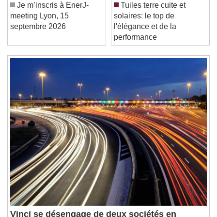
Current Time
0:00
Je m’inscris à EnerJ-
Tuiles terre cuite et
/
meeting Lyon, 15
solaires: le top de
Duration
-:-
septembre 2026
l'élégance et de la
Loaded
:
0%
performance
Stream Type
LIVE
Seek to live, currently behind live
LIVE
Remaining Time
-
0:00
1x
Playback Rate
Chapters
Chapters
Descriptions
descriptions off
, selected
Subtitles
subtitles settings
, opens subtitles
settings dialog
subtitles off
, selected
Audio Track