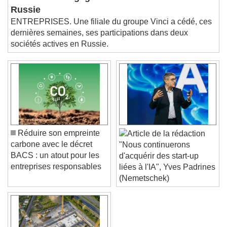
Vinci se désengage de deux sociétés en
Picture-in-Picture
Fullscreen
Russie
This is a modal window.
ENTREPRISES. Une filiale du groupe Vinci a cédé, ces
Beginning of dialog window. Escape will cancel
dernières semaines, ses participations dans deux
and close the window.
sociétés actives en Russie.
Text
Color
Opacity
Text Background
Color
Opacity
Caption Area Background
Réduire son empreinte
carbone avec le décret
"Nous continuerons
Color
Opacity
BACS : un atout pour les
d'acquérir des start-up
Font Size
entreprises responsables
liées à l'IA", Yves Padrines
(Nemetschek)
Text Edge Style