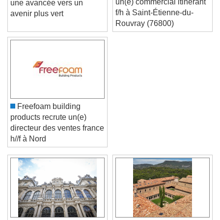
un(e) commercial itinérant
une avancée vers un
f/h à Saint-Étienne-du-
avenir plus vert
Rouvray (76800)
Freefoam building
products recrute un(e)
directeur des ventes france
h//f à Nord
Video Player is loading.
Play Video
Play
Skip Backward
Skip Forward
Unmute