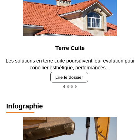
Terre Cuite
Pa
terre cuite poursuivent leur évolution pour
Entre circulation, 
ier esthétique, performances…
revêt
Lire le dossier
Infographie