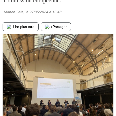
commission européenne.
Manon Salé
, le
27/05/2024
à 16:48
Lire plus tard
Partager