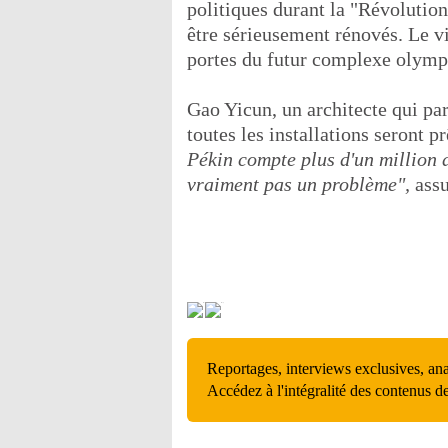
politiques durant la "Révolutio
être sérieusement rénovés. Le vi
portes du futur complexe olymp
Gao Yicun, un architecte qui par
toutes les installations seront p
Pékin compte plus d'un million d
vraiment pas un problème",
assu
Reportages, interviews exclusives, an
Accédez à l'intégralité des contenus d