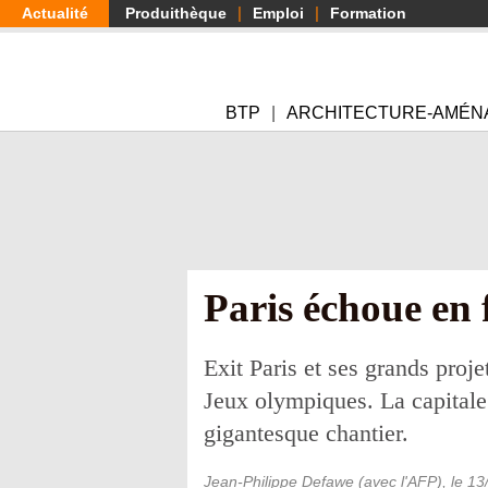
Aller
Actualité
Produithèque
Emploi
Formation
au
contenu
principal
BTP
ARCHITECTURE-AMÉN
Paris échoue en 
Exit Paris et ses grands proj
Jeux olympiques. La capitale 
gigantesque chantier.
Jean-Philippe Defawe (avec l'AFP)
, le
13