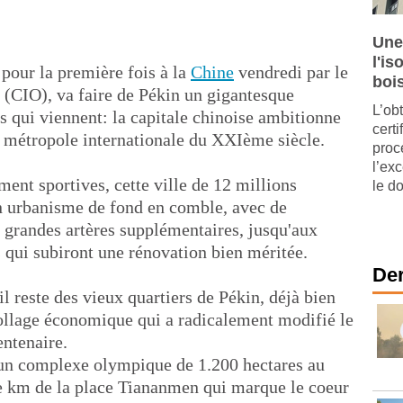
Une
l'is
 pour la première fois à la
Chine
vendredi par le
boi
(CIO), va faire de Pékin un gigantesque
L’ob
s qui viennent: la capitale chinoise ambitionne
cert
n métropole internationale du XXIème siècle.
proc
l’ex
ment sportives, cette ville de 12 millions
le d
on urbanisme de fond en comble, avec de
s grandes artères supplémentaires, jusqu'aux
s qui subiront une rénovation bien méritée.
Der
'il reste des vieux quartiers de Pékin, déjà bien
ollage économique qui a radicalement modifié le
entenaire.
 un complexe olympique de 1.200 hectares au
 de km de la place Tiananmen qui marque le coeur