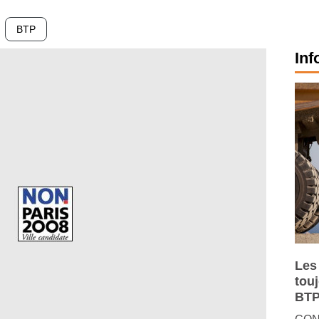
BTP
Inf
Les
tou
BTP