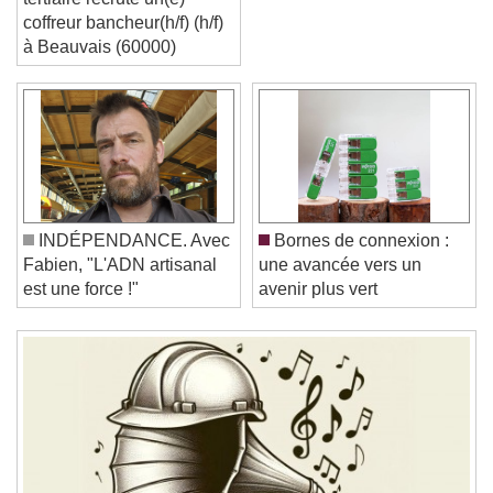
coffreur bancheur(h/f) (h/f)
à Beauvais (60000)
Video Player is loading.
Play Video
Play
Skip Backward
Skip Forward
Unmute
Current Time
0:00
INDÉPENDANCE. Avec
Bornes de connexion :
/
Fabien, "L'ADN artisanal
une avancée vers un
Duration
-:-
est une force !"
avenir plus vert
Loaded
:
0%
Stream Type
LIVE
Seek to live, currently behind live
LIVE
Remaining Time
-
0:00
1x
Playback Rate
Chapters
Chapters