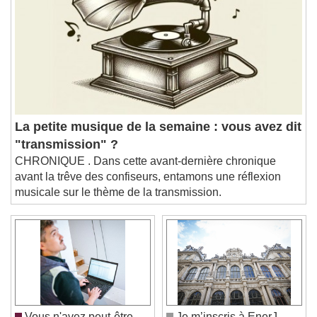
Descriptions
descriptions off
, selected
Subtitles
subtitles settings
, opens subtitles
settings dialog
subtitles off
, selected
Audio Track
La petite musique de la semaine : vous avez dit
"transmission" ?
Picture-in-Picture
Fullscreen
CHRONIQUE . Dans cette avant-dernière chronique
This is a modal window.
avant la trêve des confiseurs, entamons une réflexion
Beginning of dialog window. Escape will cancel
musicale sur le thème de la transmission.
and close the window.
Text
Color
Opacity
Text Background
Color
Opacity
Vous n'avez peut-être
Je m’inscris à EnerJ-