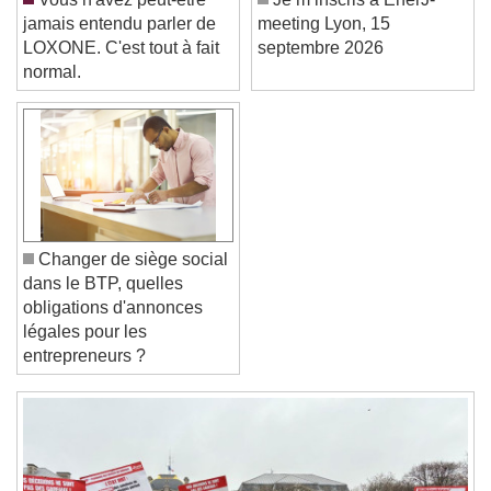
Caption Area Background
jamais entendu parler de
meeting Lyon, 15
LOXONE. C'est tout à fait
septembre 2026
Color
Opacity
normal.
Font Size
Text Edge Style
Font Family
Changer de siège social
dans le BTP, quelles
obligations d'annonces
Reset
Done
légales pour les
Close Modal Dialog
entrepreneurs ?
End of dialog window.