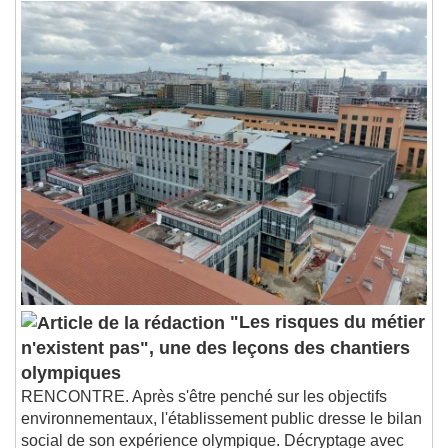
Seek to live, currently behind live
LIVE
Remaining Time
-
0:00
1x
Playback Rate
Chapters
Chapters
Descriptions
descriptions off
, selected
Subtitles
subtitles settings
, opens subtitles
settings dialog
subtitles off
, selected
Audio Track
"Les risques du métier
n'existent pas", une des leçons des chantiers
Picture-in-Picture
Fullscreen
This is a modal window.
olympiques
RENCONTRE. Après s'être penché sur les objectifs
Beginning of dialog window. Escape will cancel
environnementaux, l'établissement public dresse le bilan
and close the window.