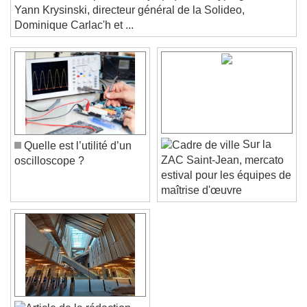
social de son expérience olympique. Décryptage avec
Text
Yann Krysinski, directeur général de la Solideo,
Dominique Carlac'h et ...
Color
Opacity
Text Background
Color
Opacity
Caption Area Background
Color
Opacity
Sur la
Quelle est l’utilité d’un
Font Size
ZAC Saint-Jean, mercato
oscilloscope ?
estival pour les équipes de
maîtrise d'œuvre
Text Edge Style
Font Family
Reset
Done