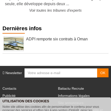
depuis plus de onze ans. Après avoir travaillé longtemps
seule, elle développe depuis deux ...
Voir toutes les tribunes d'experts
Dernières infos
ADPI remporte six contrats à Oman
Newsletter
Contacts
Batiactu Recrute
Publicité
Informations légales
UTILISATION DES COOKIES
Abonnement Batiactu
Site annonceurs
Notre site utilise des cookies afin de personnaliser le contenu pour vous
proposer des services et offres liés à vos centres d'intérêt, gérer les