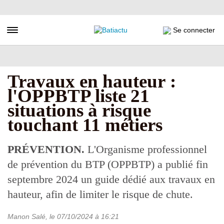
Aller
au
contenu
Toggle navigation
Se connecter
principal
Travaux en hauteur :
l'OPPBTP liste 21
situations à risque
touchant 11 métiers
PRÉVENTION.
L'Organisme professionnel
de prévention du BTP (OPPBTP) a publié fin
septembre 2024 un guide dédié aux travaux en
hauteur, afin de limiter le risque de chute.
Manon Salé
, le
07/10/2024
à 16:21