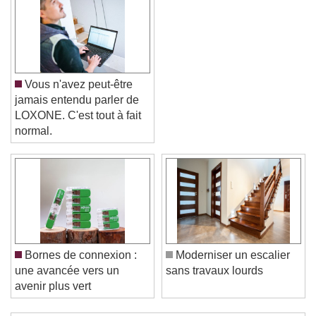
Vous n'avez peut-être
jamais entendu parler de
LOXONE. C'est tout à fait
normal.
Video Player is loading.
Play Video
Play
Skip Backward
Skip Forward
Unmute
Current Time
0:00
Bornes de connexion :
Moderniser un escalier
/
une avancée vers un
sans travaux lourds
Duration
-:-
avenir plus vert
Loaded
:
0%
Stream Type
LIVE